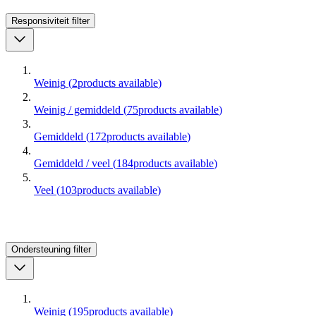
Responsiviteit
filter
Weinig
(
2
products available
)
Weinig / gemiddeld
(
75
products available
)
Gemiddeld
(
172
products available
)
Gemiddeld / veel
(
184
products available
)
Veel
(
103
products available
)
Ondersteuning
filter
Weinig
(
195
products available
)