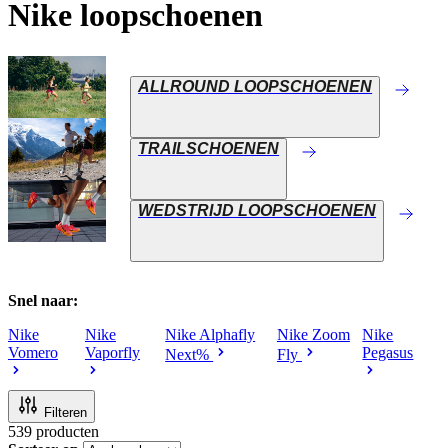
Nike loopschoenen
ALLROUND LOOPSCHOENEN
TRAILSCHOENEN
WEDSTRIJD LOOPSCHOENEN
Snel naar:
Nike
Nike
Nike Alphafly
Nike Zoom
Nike
Vomero
Vaporfly
Pegasus
Next%
Fly
Filteren
539
producten