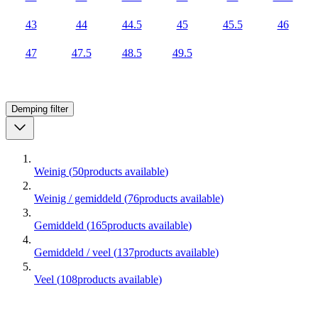
43
44
44.5
45
45.5
46
47
47.5
48.5
49.5
Demping
filter
Weinig
(
50
products available
)
Weinig / gemiddeld
(
76
products available
)
Gemiddeld
(
165
products available
)
Gemiddeld / veel
(
137
products available
)
Veel
(
108
products available
)