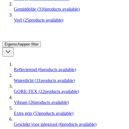
Gemiddelde
(
316
products available
)
Veel
(
25
products available
)
Eigenschappen
filter
Reflecterend
(
6
products available
)
Waterdicht
(
31
products available
)
GORE-TEX
(
22
products available
)
Vibram
(
26
products available
)
Extra grip
(
53
products available
)
Geschikt voor inlegzool
(
6
products available
)