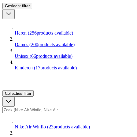
Geslacht
filter
Heren
(
256
products available
)
Dames
(
200
products available
)
Unisex
(
66
products available
)
Kinderen
(
17
products available
)
Collecties
filter
Nike Air Winflo
(
23
products available
)