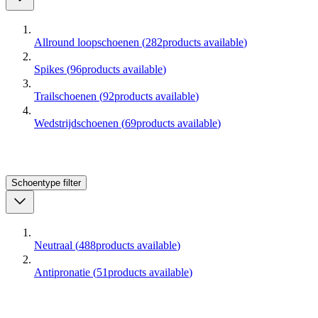
Allround loopschoenen
(
282
products available
)
Spikes
(
96
products available
)
Trailschoenen
(
92
products available
)
Wedstrijdschoenen
(
69
products available
)
Schoentype
filter
Neutraal
(
488
products available
)
Antipronatie
(
51
products available
)