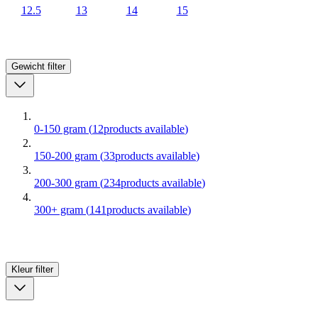
12.5
13
14
15
Gewicht
filter
0-150 gram
(
12
products available
)
150-200 gram
(
33
products available
)
200-300 gram
(
234
products available
)
300+ gram
(
141
products available
)
Kleur
filter