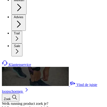
Merken
Advies
Trail
Sale
Klantenservice
Vind de juiste
loopschoenen
Zoek
Welk running product zoek je?