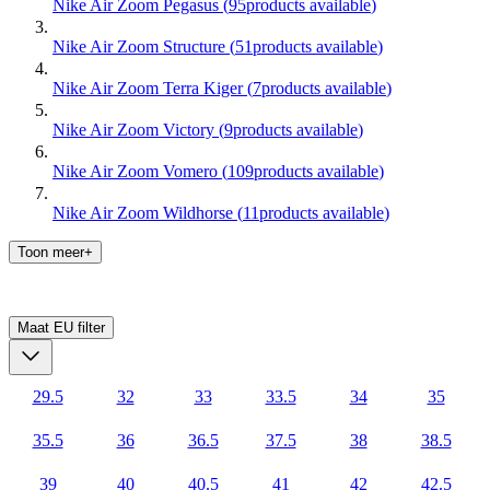
Nike Air Zoom Pegasus
(
95
products available
)
Nike Air Zoom Structure
(
51
products available
)
Nike Air Zoom Terra Kiger
(
7
products available
)
Nike Air Zoom Victory
(
9
products available
)
Nike Air Zoom Vomero
(
109
products available
)
Nike Air Zoom Wildhorse
(
11
products available
)
Toon meer+
Maat EU
filter
29.5
32
33
33.5
34
35
35.5
36
36.5
37.5
38
38.5
39
40
40.5
41
42
42.5