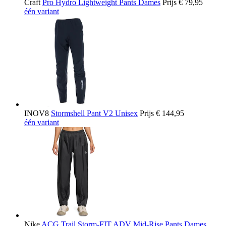
Craft
Pro Hydro Lightweight Pants Dames
Prijs
€ 79,95
één variant
INOV8
Stormshell Pant V2 Unisex
Prijs
€ 144,95
één variant
Nike
ACG Trail Storm-FIT ADV Mid-Rise Pants Dames