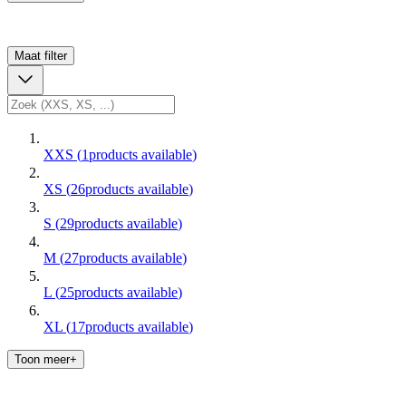
Maat
filter
XXS
(
1
products available
)
XS
(
26
products available
)
S
(
29
products available
)
M
(
27
products available
)
L
(
25
products available
)
XL
(
17
products available
)
Toon meer+