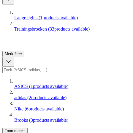
Lange tights
(
1
products available
)
Trainingsbroeken
(
33
products available
)
Merk
filter
ASICS
(
1
products available
)
adidas
(
2
products available
)
Nike
(
6
products available
)
Brooks
(
3
products available
)
Toon meer+