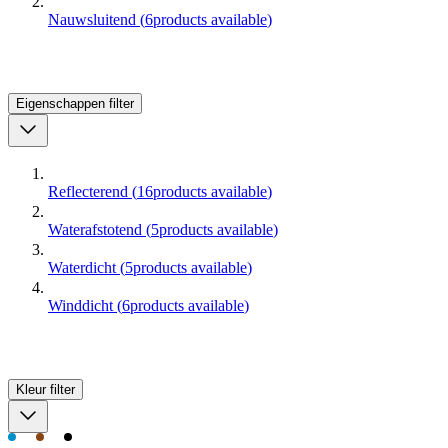
Nauwsluitend
(
6
products available
)
Eigenschappen
filter
Reflecterend
(
16
products available
)
Waterafstotend
(
5
products available
)
Waterdicht
(
5
products available
)
Winddicht
(
6
products available
)
Kleur
filter