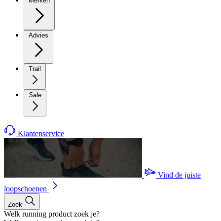
Merken
Advies
Trail
Sale
Klantenservice
Vind de juiste
loopschoenen
Zoek
Welk running product zoek je?