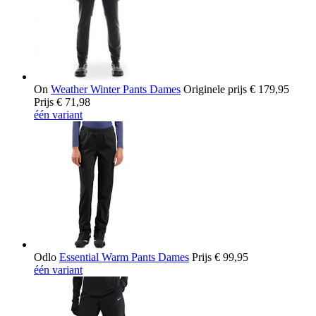
On
Weather Winter Pants Dames
Originele prijs
€ 179,95
Prijs
€ 71,98
één variant
Odlo
Essential Warm Pants Dames
Prijs
€ 99,95
één variant