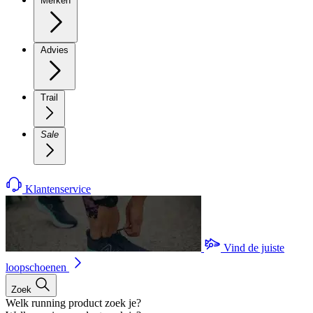
Merken
Advies
Trail
Sale
Klantenservice
Vind de juiste
loopschoenen
Zoek
Welk running product zoek je?