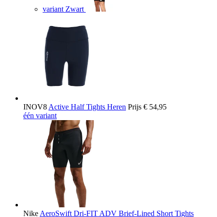
variant Zwart
INOV8
Active Half Tights Heren
Prijs
€ 54,95
één variant
Nike
AeroSwift Dri-FIT ADV Brief-Lined Short Tights