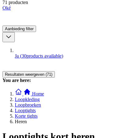
71 producten
Oké
Aanbieding
filter
Ja
(
30
products available
)
Resultaten weergeven (71)
You are here:
Home
Loopkleding
Loopbroeken
Looptights
Korte tights
Heren
Looptights kort heren