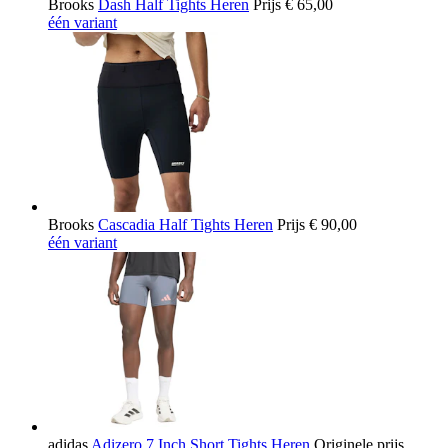
Brooks
Dash Half Tights Heren
Prijs
€ 65,00
één variant
Brooks
Cascadia Half Tights Heren
Prijs
€ 90,00
één variant
adidas
Adizero 7 Inch Short Tights Heren
Originele prijs