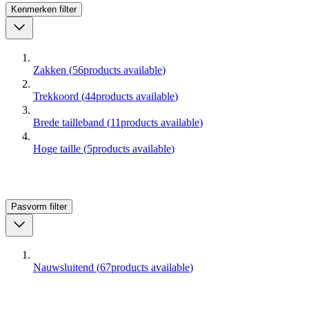
Kenmerken
filter
Zakken
(
56
products available
)
Trekkoord
(
44
products available
)
Brede tailleband
(
11
products available
)
Hoge taille
(
5
products available
)
Pasvorm
filter
Nauwsluitend
(
67
products available
)