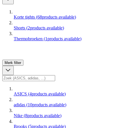
Korte tights
(
68
products available
)
Shorts
(
2
products available
)
Thermobroeken
(
1
products available
)
Merk
filter
ASICS
(
4
products available
)
adidas
(
10
products available
)
Nike
(
8
products available
)
Brooks
(
5
products available
)