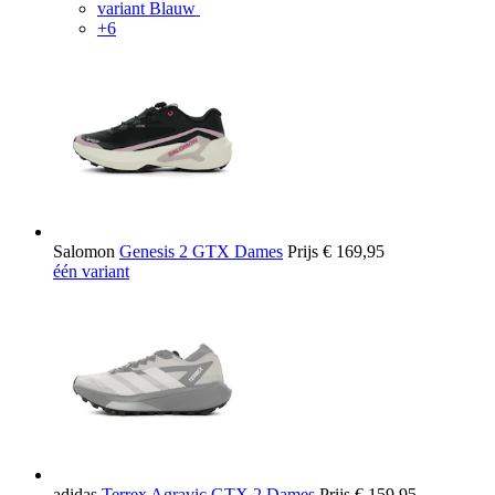
variant Blauw
+6
Salomon
Genesis 2 GTX Dames
Prijs
€ 169,95
één variant
adidas
Terrex Agravic GTX 2 Dames
Prijs
€ 159,95