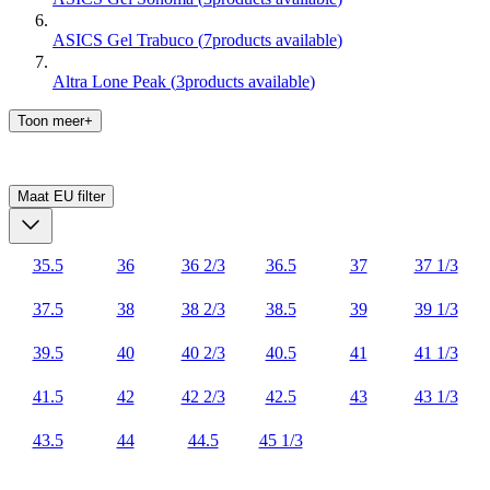
ASICS Gel Trabuco
(
7
products available
)
Altra Lone Peak
(
3
products available
)
Toon meer+
Maat EU
filter
35.5
36
36 2/3
36.5
37
37 1/3
37.5
38
38 2/3
38.5
39
39 1/3
39.5
40
40 2/3
40.5
41
41 1/3
41.5
42
42 2/3
42.5
43
43 1/3
43.5
44
44.5
45 1/3