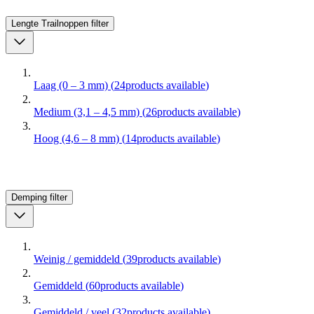
Lengte Trailnoppen
filter
Laag (0 – 3 mm)
(
24
products available
)
Medium (3,1 – 4,5 mm)
(
26
products available
)
Hoog (4,6 – 8 mm)
(
14
products available
)
Demping
filter
Weinig / gemiddeld
(
39
products available
)
Gemiddeld
(
60
products available
)
Gemiddeld / veel
(
32
products available
)