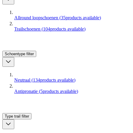
Allround loopschoenen
(
35
products available
)
Trailschoenen
(
104
products available
)
Schoentype
filter
Neutraal
(
134
products available
)
Antipronatie
(
5
products available
)
Type trail
filter