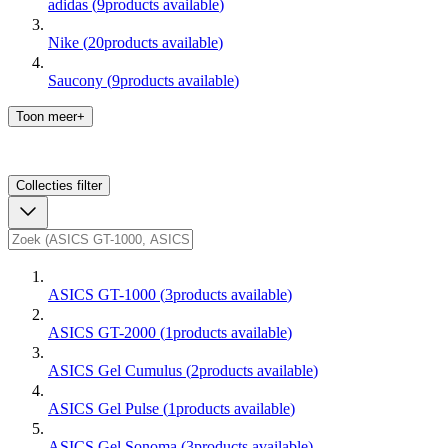
adidas
(
9
products available
)
Nike
(
20
products available
)
Saucony
(
9
products available
)
Toon meer+
Collecties
filter
ASICS GT-1000
(
3
products available
)
ASICS GT-2000
(
1
products available
)
ASICS Gel Cumulus
(
2
products available
)
ASICS Gel Pulse
(
1
products available
)
ASICS Gel Sonoma
(
3
products available
)