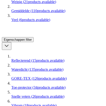
Weinig
(
21
products available
)
Gemiddelde
(
110
products available
)
Veel
(
6
products available
)
Eigenschappen
filter
Reflecterend
(
15
products available
)
Waterdicht
(
135
products available
)
GORE-TEX
(
126
products available
)
Toe-protector
(
34
products available
)
Snelle veters
(
26
products available
)
Vibram
(
18
products available
)