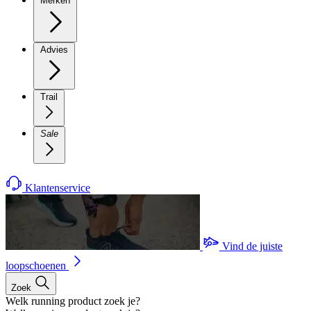
Merken
Advies
Trail
Sale
Klantenservice
Vind de juiste
loopschoenen
Zoek
Welk running product zoek je?