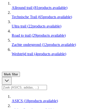
Allround trail
(
81
products available
)
Technische Trail
(
65
products available
)
Ultra trail
(
22
products available
)
Road to trail
(
29
products available
)
Zachte ondergrond
(
12
products available
)
Wedstrijd trail
(
4
products available
)
Merk
filter
ASICS
(
18
products available
)