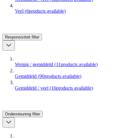
Veel
(
6
products available
)
Responsiviteit
filter
Weinig / gemiddeld
(
31
products available
)
Gemiddeld
(
90
products available
)
Gemiddeld / veel
(
16
products available
)
Ondersteuning
filter