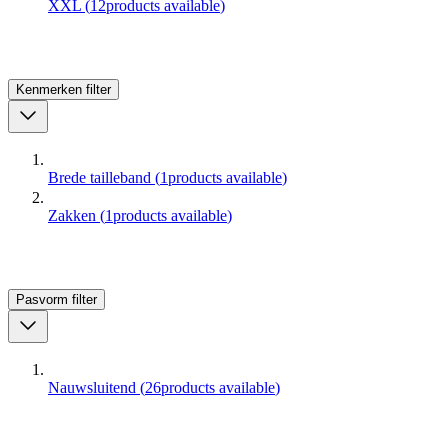
XXL
(
12
products available
)
Kenmerken
filter
Brede tailleband
(
1
products available
)
Zakken
(
1
products available
)
Pasvorm
filter
Nauwsluitend
(
26
products available
)