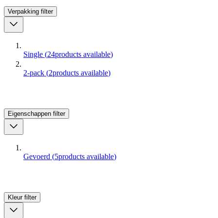
Verpakking
filter
Single
(
24
products available
)
2-pack
(
2
products available
)
Eigenschappen
filter
Gevoerd
(
5
products available
)
Kleur
filter