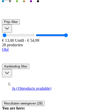
Prijs
filter
€ 13,00
Untill
-
€ 54,99
28 producten
Oké
Aanbieding
filter
Ja
(
19
products available
)
Resultaten weergeven (28)
You are here: