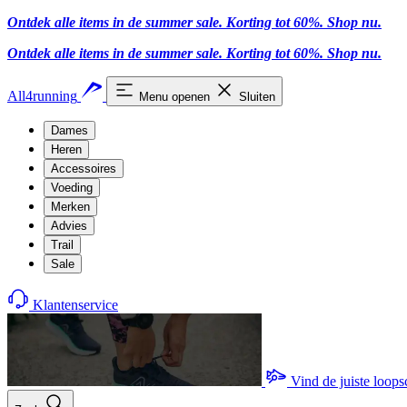
Ontdek alle items in de summer sale. Korting tot 60%.
Shop nu
.
Ontdek alle items in de summer sale. Korting tot 60%.
Shop nu
.
All4running
Menu openen
Sluiten
Dames
Heren
Accessoires
Voeding
Merken
Advies
Trail
Sale
Klantenservice
Vind de juiste loop