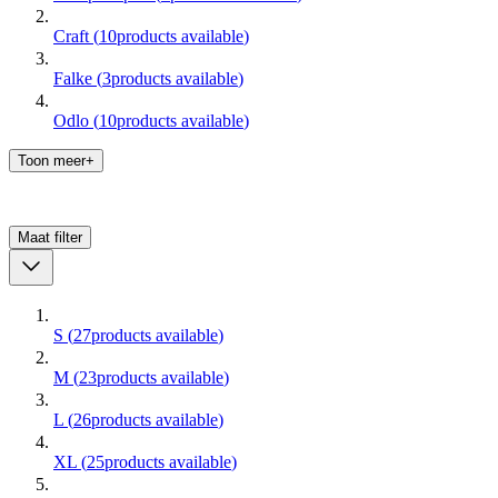
Craft
(
10
products available
)
Falke
(
3
products available
)
Odlo
(
10
products available
)
Toon meer+
Maat
filter
S
(
27
products available
)
M
(
23
products available
)
L
(
26
products available
)
XL
(
25
products available
)