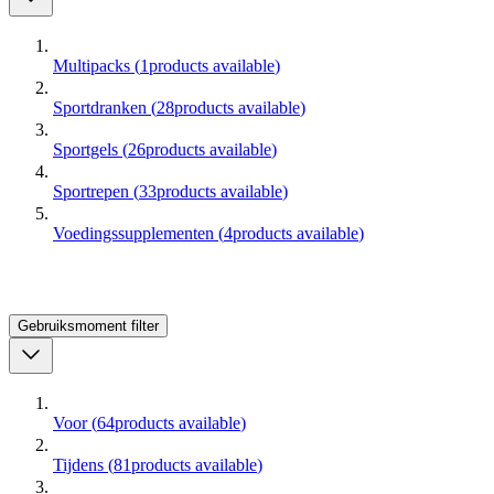
Multipacks
(
1
products available
)
Sportdranken
(
28
products available
)
Sportgels
(
26
products available
)
Sportrepen
(
33
products available
)
Voedingssupplementen
(
4
products available
)
Gebruiksmoment
filter
Voor
(
64
products available
)
Tijdens
(
81
products available
)