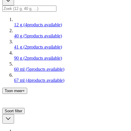
12 g
(
4
products available
)
40 g
(
5
products available
)
41 g
(
2
products available
)
90 g
(
2
products available
)
60 ml
(
5
products available
)
67 ml
(
4
products available
)
Toon meer+
Soort
filter