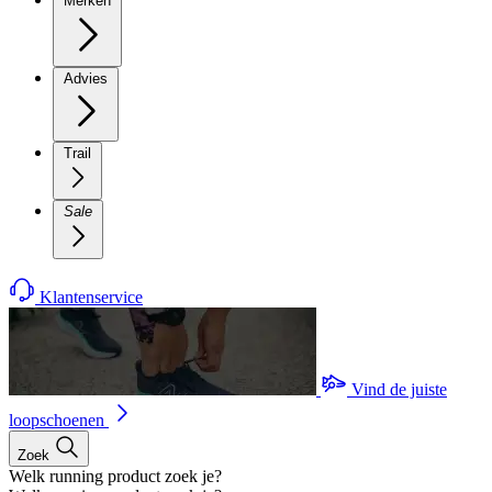
Merken
Advies
Trail
Sale
Klantenservice
Vind de juiste
loopschoenen
Zoek
Welk running product zoek je?