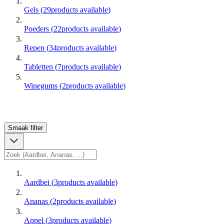
Gels
(
29
products available
)
Poeders
(
22
products available
)
Repen
(
34
products available
)
Tabletten
(
7
products available
)
Winegums
(
2
products available
)
Smaak
filter
Aardbei
(
3
products available
)
Ananas
(
2
products available
)
Appel
(
3
products available
)