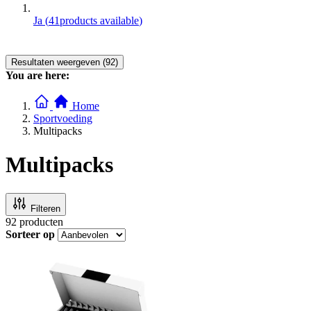
Ja
(
41
products available
)
Resultaten weergeven (92)
You are here:
Home
Sportvoeding
Multipacks
Multipacks
Filteren
92
producten
Sorteer op