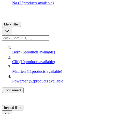
Na
(
25
products available
)
Merk
filter
Born
(
6
products available
)
Clif
(
10
products available
)
Maurten
(
11
products available
)
Powerbar
(
52
products available
)
Toon meer+
Inhoud
filter