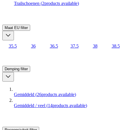
Trailschoenen
(
2
products available
)
Maat EU
filter
35.5
36
36.5
37.5
38
38.5
Demping
filter
Gemiddeld
(
26
products available
)
Gemiddeld / veel
(
14
products available
)
Responsiviteit
filter