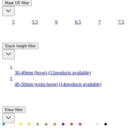
Maat US
filter
5
5.5
6
6.5
7
7.5
Stack height
filter
30-40mm (hoog)
(
12
products available
)
40-50mm (extra hoog)
(
14
products available
)
Kleur
filter