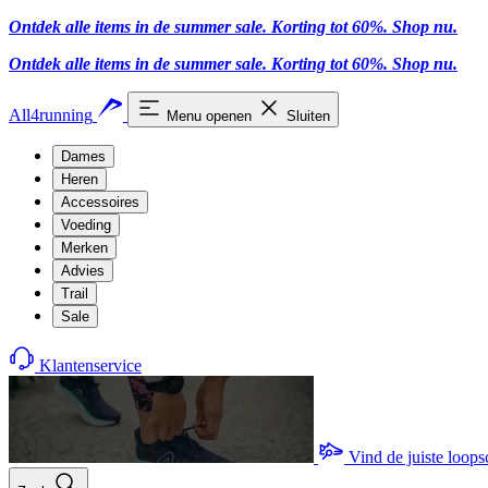
Ontdek alle items in de summer sale. Korting tot 60%.
Shop nu
.
Ontdek alle items in de summer sale. Korting tot 60%.
Shop nu
.
All4running
Menu openen
Sluiten
Dames
Heren
Accessoires
Voeding
Merken
Advies
Trail
Sale
Klantenservice
Vind de juiste loop