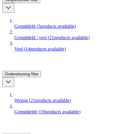
Gemiddeld
(
5
products available
)
Gemiddeld / veel
(
21
products available
)
Veel
(
14
products available
)
Ondersteuning
filter
Weinig
(
21
products available
)
Gemiddelde
(
19
products available
)