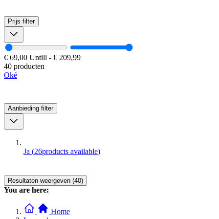
Prijs
filter
€ 69,00
Untill
-
€ 209,99
40 producten
Oké
Aanbieding
filter
Ja
(
26
products available
)
Resultaten weergeven (40)
You are here:
Home