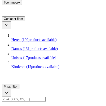
Toon meer+
Geslacht
filter
Heren
(
109
products available
)
Dames
(
131
products available
)
Unisex
(
17
products available
)
Kinderen
(
15
products available
)
Maat
filter