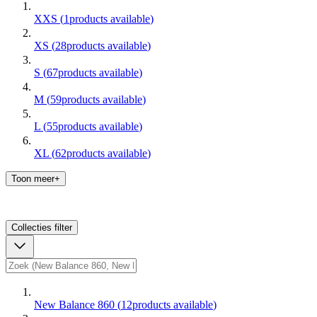
XXS
(
1
products available
)
XS
(
28
products available
)
S
(
67
products available
)
M
(
59
products available
)
L
(
55
products available
)
XL
(
62
products available
)
Toon meer+
Collecties
filter
New Balance 860
(
12
products available
)