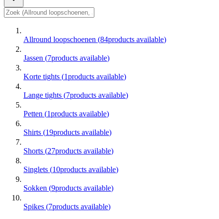
Allround loopschoenen
(
84
products available
)
Jassen
(
7
products available
)
Korte tights
(
1
products available
)
Lange tights
(
7
products available
)
Petten
(
1
products available
)
Shirts
(
19
products available
)
Shorts
(
27
products available
)
Singlets
(
10
products available
)
Sokken
(
9
products available
)
Spikes
(
7
products available
)