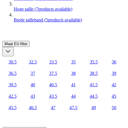
Hoge taille
(
7
products available
)
Brede tailleband
(
5
products available
)
Maat EU
filter
30.5
32.5
33.5
35
35.5
36
36.5
37
37.5
38
38.5
39
39.5
40
40.5
41
41.5
42
42.5
43
43.5
44
44.5
45
45.5
46.5
47
47.5
49
50