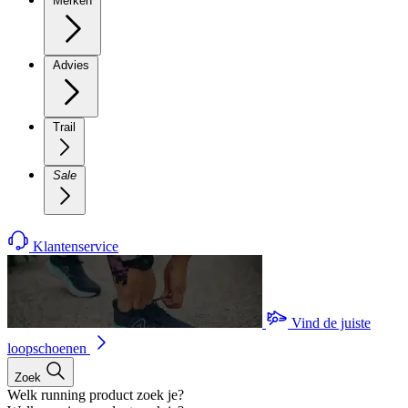
Merken
Advies
Trail
Sale
Klantenservice
Vind de juiste
loopschoenen
Zoek
Welk running product zoek je?