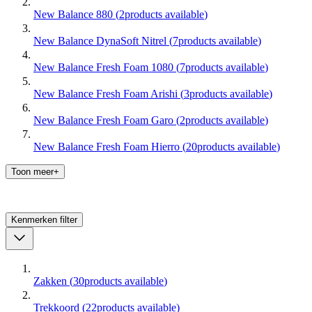
New Balance 880
(
2
products available
)
New Balance DynaSoft Nitrel
(
7
products available
)
New Balance Fresh Foam 1080
(
7
products available
)
New Balance Fresh Foam Arishi
(
3
products available
)
New Balance Fresh Foam Garo
(
2
products available
)
New Balance Fresh Foam Hierro
(
20
products available
)
Toon meer+
Kenmerken
filter
Zakken
(
30
products available
)
Trekkoord
(
22
products available
)