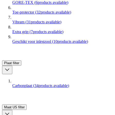
GORE-TEX
(
6
products available
)
Toe-protector
(
32
products available
)
Vibram
(
31
products available
)
Extra grip
(
7
products available
)
Geschikt voor inlegzool
(
10
products available
)
Plaat
filter
Carbonplaat
(
34
products available
)
Maat US
filter