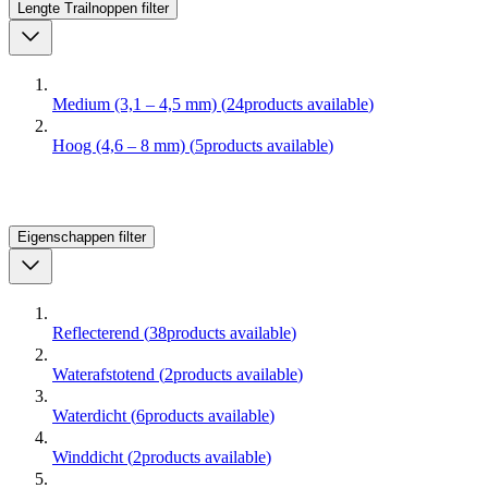
Lengte Trailnoppen
filter
Medium (3,1 – 4,5 mm)
(
24
products available
)
Hoog (4,6 – 8 mm)
(
5
products available
)
Eigenschappen
filter
Reflecterend
(
38
products available
)
Waterafstotend
(
2
products available
)
Waterdicht
(
6
products available
)
Winddicht
(
2
products available
)