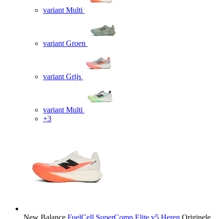
variant Multi
variant Groen
variant Grijs
variant Multi
+3
New Balance
FuelCell SuperComp Elite v5 Heren
Originele