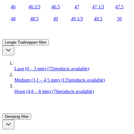
46
46 2/3
46.5
47
47 1/3
47.5
48
48.5
49
49 1/3
49.5
50
Lengte Trailnoppen
filter
Laag (0 – 3 mm)
(
72
products available
)
Medium (3,1 – 4,5 mm)
(
135
products available
)
Hoog (4,6 – 8 mm)
(
76
products available
)
Demping
filter