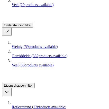
Veel
(
20
products available
)
Ondersteuning
filter
Weinig
(
59
products available
)
Gemiddelde
(
382
products available
)
Veel
(
56
products available
)
Eigenschappen
filter
Reflecterend
(
23
products available
)