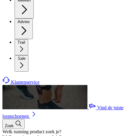
Merken
Advies
Trail
Sale
Klantenservice
Vind de juiste
loopschoenen
Zoek
Welk running product zoek je?