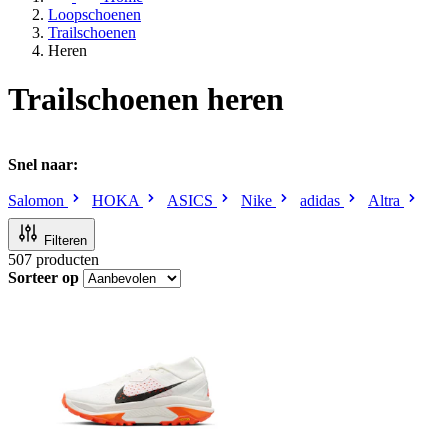
Loopschoenen
Trailschoenen
Heren
Trailschoenen heren
Snel naar:
Salomon
HOKA
ASICS
Nike
adidas
Altra
Filteren
507
producten
Sorteer op