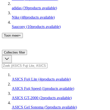
adidas
(
39
products available
)
Nike
(
48
products available
)
Saucony
(
10
products available
)
Toon meer+
Collecties
filter
ASICS Fuji Lite
(
4
products available
)
ASICS Fuji Speed
(
1
products available
)
ASICS GT-2000
(
2
products available
)
ASICS Gel Sonoma
(
5
products available
)