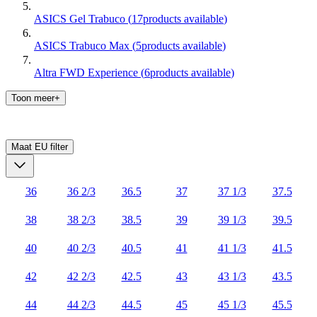
ASICS Gel Trabuco
(
17
products available
)
ASICS Trabuco Max
(
5
products available
)
Altra FWD Experience
(
6
products available
)
Toon meer+
Maat EU
filter
36
36 2/3
36.5
37
37 1/3
37.5
38
38 2/3
38.5
39
39 1/3
39.5
40
40 2/3
40.5
41
41 1/3
41.5
42
42 2/3
42.5
43
43 1/3
43.5
44
44 2/3
44.5
45
45 1/3
45.5