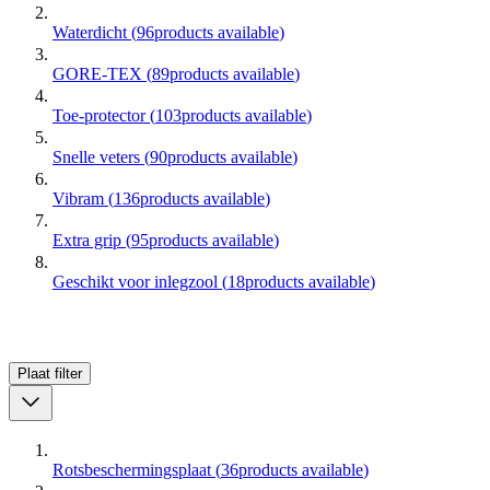
Waterdicht
(
96
products available
)
GORE-TEX
(
89
products available
)
Toe-protector
(
103
products available
)
Snelle veters
(
90
products available
)
Vibram
(
136
products available
)
Extra grip
(
95
products available
)
Geschikt voor inlegzool
(
18
products available
)
Plaat
filter
Rotsbeschermingsplaat
(
36
products available
)