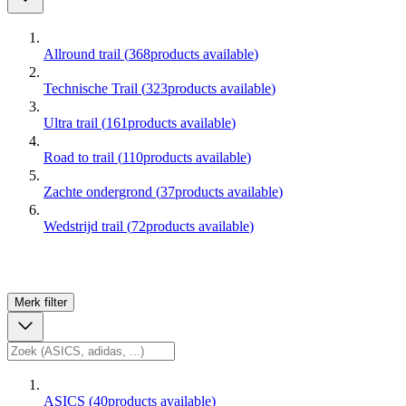
Allround trail
(
368
products available
)
Technische Trail
(
323
products available
)
Ultra trail
(
161
products available
)
Road to trail
(
110
products available
)
Zachte ondergrond
(
37
products available
)
Wedstrijd trail
(
72
products available
)
Merk
filter
ASICS
(
40
products available
)