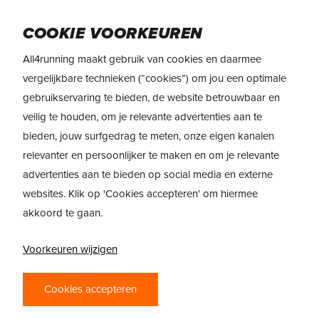
Skip
Menu
to
COOKIE VOORKEUREN
main
All4running maakt gebruik van cookies en daarmee
content
vergelijkbare technieken (“cookies”) om jou een optimale
gebruikservaring te bieden, de website betrouwbaar en
Reviews
veilig te houden, om je relevante advertenties aan te
ON CLOUDVISTA 3 (+WP)
bieden, jouw surfgedrag te meten, onze eigen kanalen
relevanter en persoonlijker te maken en om je relevante
advertenties aan te bieden op social media en externe
websites. Klik op 'Cookies accepteren' om hiermee
akkoord te gaan.
Voorkeuren wijzigen
Cookies accepteren