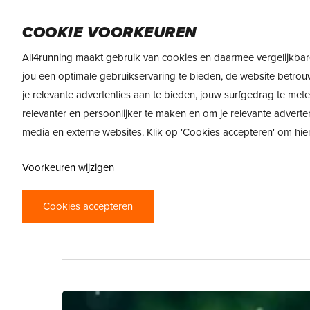
Skip
DAMES
HEREN
VOEDING
MERKEN
to
COOKIE VOORKEUREN
main
All4running maakt gebruik van cookies en daarmee vergelijkbar
content
jou een optimale gebruikservaring te bieden, de website betrou
Categorie
je relevante advertenties aan te bieden, jouw surfgedrag te met
HERFST / WINT
relevanter en persoonlijker te maken en om je relevante adverte
media en externe websites. Klik op 'Cookies accepteren' om hi
Lopen kan het hele jaar door, ook in de 
Voorkeuren wijzigen
tips voor het lopen bij lage temperature
trainen? Wij leggen het je allemaal uit.
Cookies accepteren
Blog