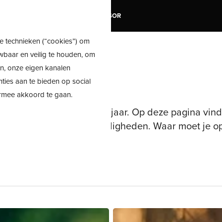
TRAIL
SALE
SHOE ADVISOR
e technieken (“cookies”) om
wbaar en veilig te houden, om
en, onze eigen kanalen
ER
nties aan te bieden op social
ermee akkoord te gaan.
koudere maanden van het jaar. Op deze pagina vind j
n en slechte weersomstandigheden. Waar moet je op 