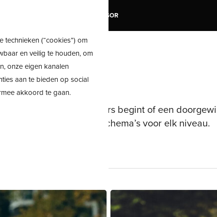
TRAIL
SALE
SHOE ADVISOR
e technieken (“cookies”) om
wbaar en veilig te houden, om
en, onze eigen kanalen
nties aan te bieden op social
ermee akkoord te gaan.
u aan je eerste kilometers begint of een doorgewin
n gratis te downloaden schema’s voor elk niveau.