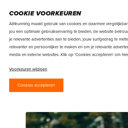
Skip
DAMES
HEREN
VOEDING
MERKEN
to
COOKIE VOORKEUREN
main
All4running maakt gebruik van cookies en daarmee vergelijkbar
content
jou een optimale gebruikservaring te bieden, de website betrou
Categorie
je relevante advertenties aan te bieden, jouw surfgedrag te met
LOOPSCHEMA
relevanter en persoonlijker te maken en om je relevante adverte
media en externe websites. Klik op 'Cookies accepteren' om hi
Opzoek naar een trainingsschema? Of je n
Voorkeuren wijzigen
voorbereiden op de marathon, wij hebbe
Blog
Cookies accepteren