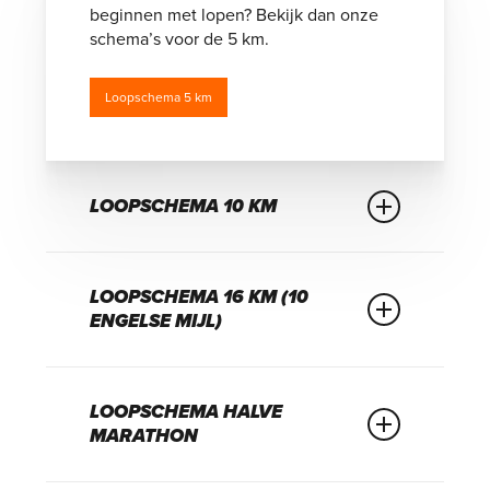
beginnen met lopen? Bekijk dan onze
schema’s voor de 5 km.
Loopschema 5 km
LOOPSCHEMA 10 KM
Wil je stappen zetten richting de 10 km?
Bekijk dan onze loopschema’s die jou
LOOPSCHEMA 16 KM (10
daarbij gaan helpen.
ENGELSE MIJL)
Loopschema 10 km
Zoek je een nieuwe uitdaging na de 10
km? Ga je bijvoorbeeld de Dam tot Dam
LOOPSCHEMA HALVE
loop doen? Bekijk dan onze speciale
MARATHON
loopschema’s die jou daarbij gaan
helpen.