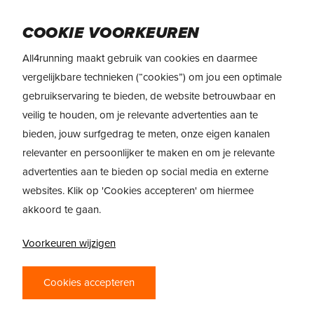
Skip
to
Menu
COOKIE VOORKEUREN
main
content
All4running maakt gebruik van cookies en daarmee
vergelijkbare technieken (“cookies”) om jou een optimale
gebruikservaring te bieden, de website betrouwbaar en
veilig te houden, om je relevante advertenties aan te
bieden, jouw surfgedrag te meten, onze eigen kanalen
relevanter en persoonlijker te maken en om je relevante
advertenties aan te bieden op social media en externe
websites. Klik op 'Cookies accepteren' om hiermee
akkoord te gaan.
Voorkeuren wijzigen
LOOPSCHEMA’S
ALLES OVER TRAINEN
Cookies accepteren