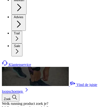
Merken
Advies
Trail
Sale
Klantenservice
Vind de juiste
loopschoenen
Zoek
Welk running product zoek je?