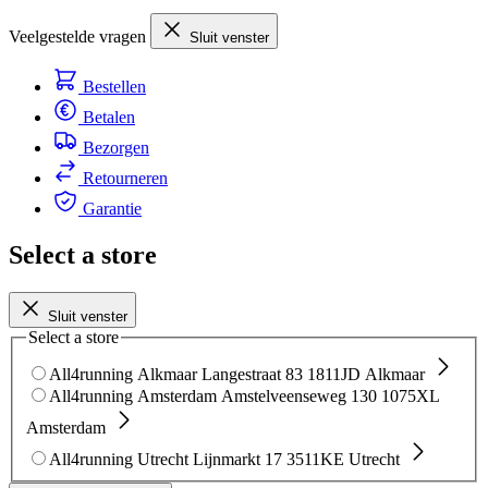
Veelgestelde vragen
Sluit venster
Bestellen
Betalen
Bezorgen
Retourneren
Garantie
Select a store
Sluit venster
Select a store
All4running Alkmaar
Langestraat 83
1811JD Alkmaar
All4running Amsterdam
Amstelveenseweg 130
1075XL
Amsterdam
All4running Utrecht
Lijnmarkt 17
3511KE Utrecht