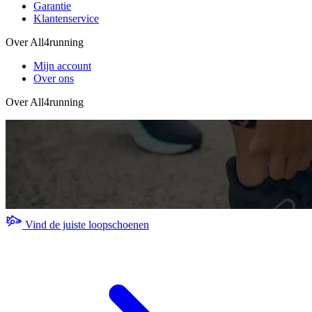
Garantie
Klantenservice
Over All4running
Mijn account
Over ons
Over All4running
Vind de juiste loopschoenen