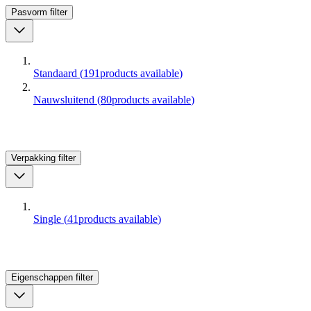
Pasvorm
filter
Standaard
(
191
products available
)
Nauwsluitend
(
80
products available
)
Verpakking
filter
Single
(
41
products available
)
Eigenschappen
filter