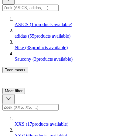
ASICS
(
15
products available
)
adidas
(
55
products available
)
Nike
(
38
products available
)
Saucony
(
3
products available
)
Toon meer+
Maat
filter
XXS
(
17
products available
)
XS
(
169
products available
)