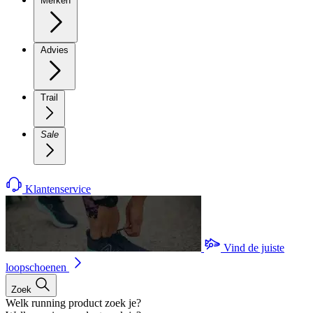
Merken
Advies
Trail
Sale
Klantenservice
Vind de juiste
loopschoenen
Zoek
Welk running product zoek je?