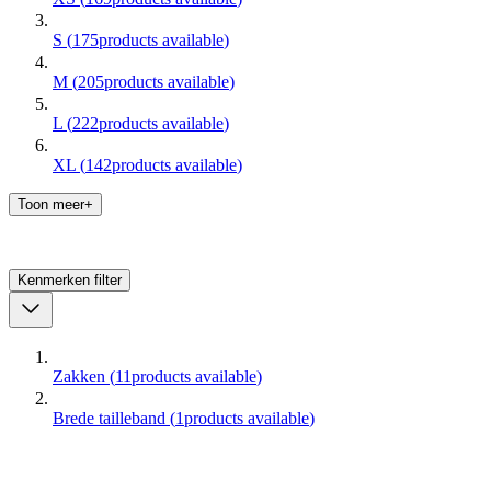
S
(
175
products available
)
M
(
205
products available
)
L
(
222
products available
)
XL
(
142
products available
)
Toon meer+
Kenmerken
filter
Zakken
(
11
products available
)
Brede tailleband
(
1
products available
)