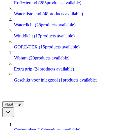
Reflecterend
(
285
products available
)
Waterafstotend
(
48
products available
)
Waterdicht
(
28
products available
)
Winddicht
(
17
products available
)
GORE-TEX
(
15
products available
)
Vibram
(
20
products available
)
Extra grip
(
24
products available
)
Geschikt voor inlegzool
(
1
products available
)
Plaat
filter
Carbonplaat
(
104
products available
)