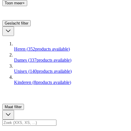
Toon meer+
Geslacht
filter
Heren
(
352
products available
)
Dames
(
337
products available
)
Unisex
(
140
products available
)
Kinderen
(
8
products available
)
Maat
filter