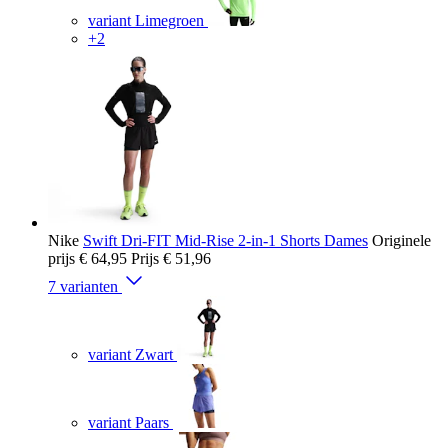
variant Limegroen
+2
Nike
Swift Dri-FIT Mid-Rise 2-in-1 Shorts Dames
Originele
prijs
€ 64,95
Prijs
€ 51,96
7 varianten
variant Zwart
variant Paars