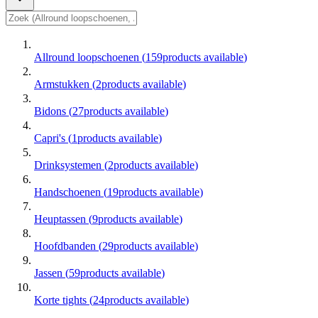
Allround loopschoenen
(
159
products available
)
Armstukken
(
2
products available
)
Bidons
(
27
products available
)
Capri's
(
1
products available
)
Drinksystemen
(
2
products available
)
Handschoenen
(
19
products available
)
Heuptassen
(
9
products available
)
Hoofdbanden
(
29
products available
)
Jassen
(
59
products available
)
Korte tights
(
24
products available
)