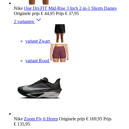
Nike
One Dri-FIT Mid-Rise 3 Inch 2-in-1 Shorts Dames
Originele prijs
€ 44,95
Prijs
€ 37,95
2 varianten
variant Zwart
variant Rood
Nike
Zoom Fly 6 Heren
Originele prijs
€ 169,95
Prijs
€ 135,95