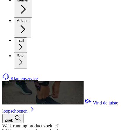
Merken
Advies
Trail
Sale
Klantenservice
Vind de juiste
loopschoenen
Zoek
Welk running product zoek je?