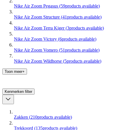
Nike Air Zoom Pegasus
(
59
products available
)
Nike Air Zoom Structure
(
41
products available
)
Nike Air Zoom Terra Kiger
(
3
products available
)
Nike Air Zoom Victory
(
6
products available
)
Nike Air Zoom Vomero
(
51
products available
)
Nike Air Zoom Wildhorse
(
5
products available
)
Toon meer+
Kenmerken
filter
Zakken
(
210
products available
)
Trekkoord
(
135
products available
)