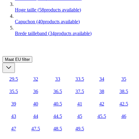
Hoge taille
(
58
products available
)
Capuchon
(
40
products available
)
Brede tailleband
(
34
products available
)
Maat EU
filter
29.5
32
33
33.5
34
35
35.5
36
36.5
37.5
38
38.5
39
40
40.5
41
42
42.5
43
44
44.5
45
45.5
46
47
47.5
48.5
49.5