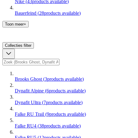
Nike
(
43
products available
)
Bauerfeind
(
28
products available
)
Toon meer+
Collecties
filter
Brooks Ghost
(
3
products available
)
Dynafit Alpine
(
6
products available
)
Dynafit Ultra
(
7
products available
)
Falke RU Trail
(
9
products available
)
Falke RU4
(
38
products available
)
Falke RU5
(
12
products available
)