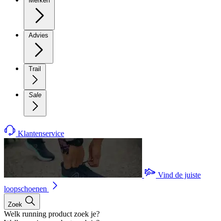
Merken
Advies
Trail
Sale
Klantenservice
Vind de juiste
loopschoenen
Zoek
Welk running product zoek je?