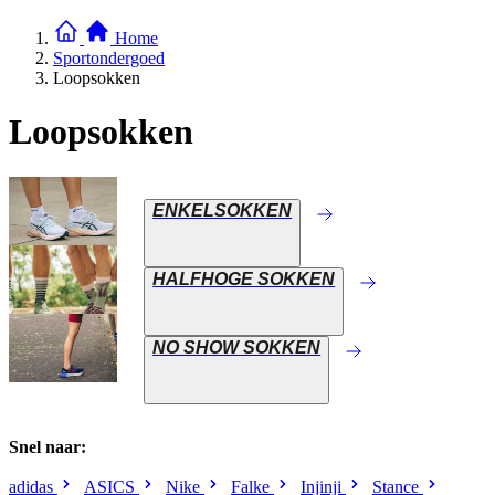
Home
Sportondergoed
Loopsokken
Loopsokken
ENKELSOKKEN
HALFHOGE SOKKEN
NO SHOW SOKKEN
Snel naar:
adidas
ASICS
Nike
Falke
Injinji
Stance