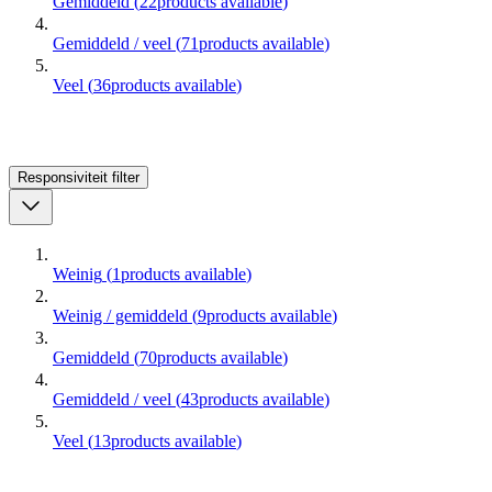
Gemiddeld
(
22
products available
)
Gemiddeld / veel
(
71
products available
)
Veel
(
36
products available
)
Responsiviteit
filter
Weinig
(
1
products available
)
Weinig / gemiddeld
(
9
products available
)
Gemiddeld
(
70
products available
)
Gemiddeld / veel
(
43
products available
)
Veel
(
13
products available
)