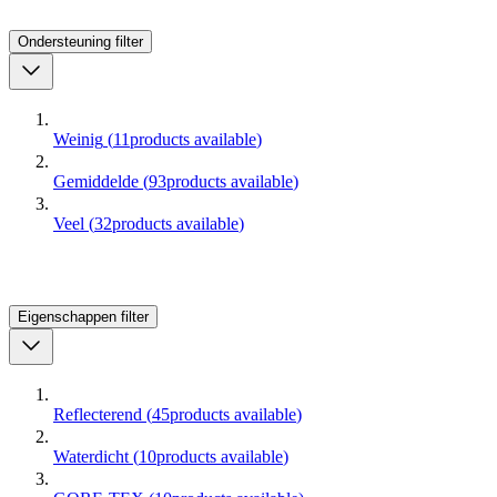
Ondersteuning
filter
Weinig
(
11
products available
)
Gemiddelde
(
93
products available
)
Veel
(
32
products available
)
Eigenschappen
filter
Reflecterend
(
45
products available
)
Waterdicht
(
10
products available
)