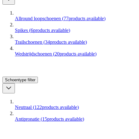
Allround loopschoenen
(
77
products available
)
Spikes
(
6
products available
)
Trailschoenen
(
34
products available
)
Wedstrijdschoenen
(
20
products available
)
Schoentype
filter
Neutraal
(
122
products available
)
Antipronatie
(
15
products available
)