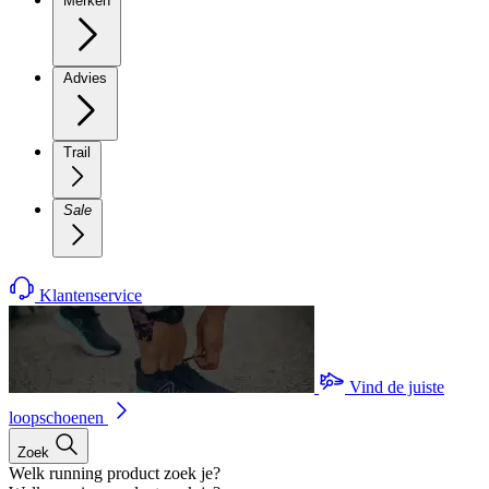
Merken
Advies
Trail
Sale
Klantenservice
Vind de juiste
loopschoenen
Zoek
Welk running product zoek je?