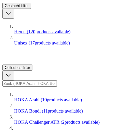
Geslacht
filter
Heren
(
120
products available
)
Unisex
(
17
products available
)
Collecties
filter
HOKA Arahi
(
10
products available
)
HOKA Bondi
(
11
products available
)
HOKA Challenger ATR
(
2
products available
)