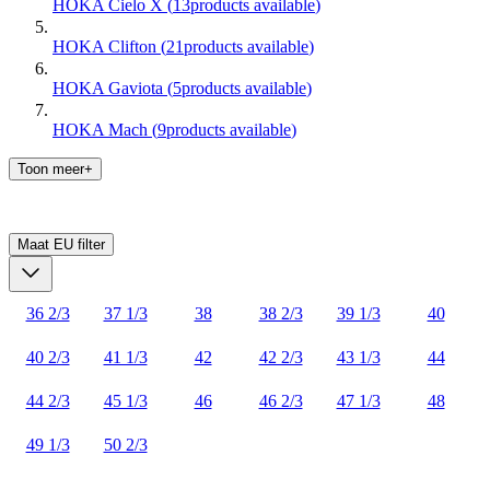
HOKA Cielo X
(
13
products available
)
HOKA Clifton
(
21
products available
)
HOKA Gaviota
(
5
products available
)
HOKA Mach
(
9
products available
)
Toon meer+
Maat EU
filter
36 2/3
37 1/3
38
38 2/3
39 1/3
40
40 2/3
41 1/3
42
42 2/3
43 1/3
44
44 2/3
45 1/3
46
46 2/3
47 1/3
48
49 1/3
50 2/3