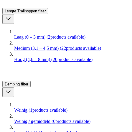
Lengte Trailnoppen
filter
Laag (0 – 3 mm)
(
2
products available
)
Medium (3,1 – 4,5 mm)
(
22
products available
)
Hoog (4,6 – 8 mm)
(
20
products available
)
Demping
filter
Weinig
(
1
products available
)
Weinig / gemiddeld
(
6
products available
)