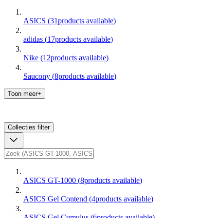
ASICS
(
31
products available
)
adidas
(
17
products available
)
Nike
(
12
products available
)
Saucony
(
8
products available
)
Toon meer+
Collecties
filter
ASICS GT-1000
(
8
products available
)
ASICS Gel Contend
(
4
products available
)
ASICS Gel Cumulus
(
6
products available
)