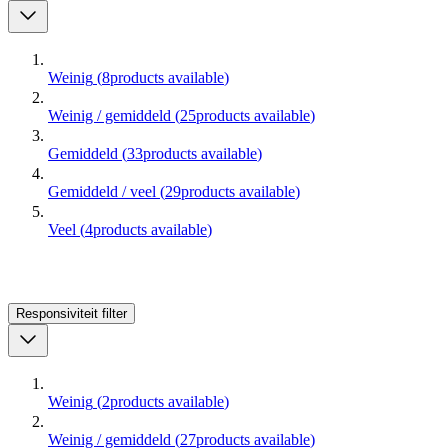
Weinig
(
8
products available
)
Weinig / gemiddeld
(
25
products available
)
Gemiddeld
(
33
products available
)
Gemiddeld / veel
(
29
products available
)
Veel
(
4
products available
)
Responsiviteit
filter
Weinig
(
2
products available
)
Weinig / gemiddeld
(
27
products available
)