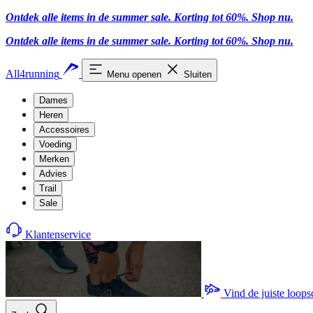
Ontdek alle items in de summer sale. Korting tot 60%.
Shop nu
.
Ontdek alle items in de summer sale. Korting tot 60%.
Shop nu
.
All4running
Menu openen
Sluiten
Dames
Heren
Accessoires
Voeding
Merken
Advies
Trail
Sale
Klantenservice
Vind de juiste loop