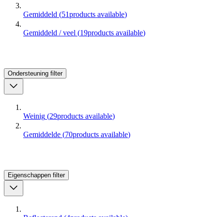
Gemiddeld
(
51
products available
)
Gemiddeld / veel
(
19
products available
)
Ondersteuning
filter
Weinig
(
29
products available
)
Gemiddelde
(
70
products available
)
Eigenschappen
filter