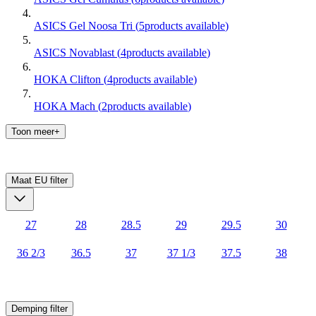
ASICS Gel Noosa Tri
(
5
products available
)
ASICS Novablast
(
4
products available
)
HOKA Clifton
(
4
products available
)
HOKA Mach
(
2
products available
)
Toon meer+
Maat EU
filter
27
28
28.5
29
29.5
30
36 2/3
36.5
37
37 1/3
37.5
38
Demping
filter