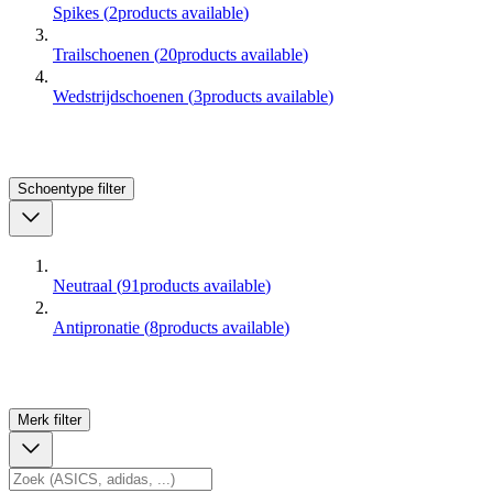
Spikes
(
2
products available
)
Trailschoenen
(
20
products available
)
Wedstrijdschoenen
(
3
products available
)
Schoentype
filter
Neutraal
(
91
products available
)
Antipronatie
(
8
products available
)
Merk
filter