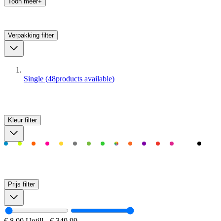
Toon meer+
Verpakking
filter
Single
(
48
products available
)
Kleur
filter
Prijs
filter
€ 8,00
Untill
-
€ 349,99