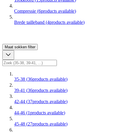
Compressie
(
6
products available
)
Brede tailleband
(
4
products available
)
Maat sokken
filter
35-38
(
36
products available
)
39-41
(
36
products available
)
42-44
(
37
products available
)
44-46
(
1
products available
)
45-48
(
27
products available
)