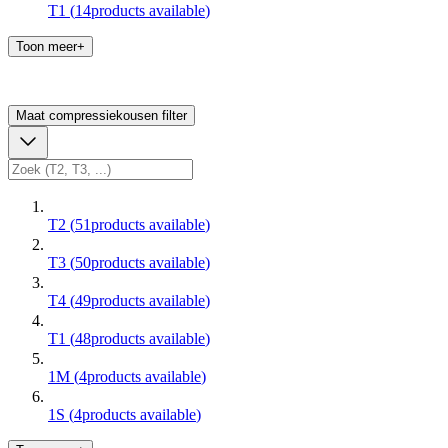
T1
(
14
products available
)
Toon meer+
Maat compressiekousen
filter
T2
(
51
products available
)
T3
(
50
products available
)
T4
(
49
products available
)
T1
(
48
products available
)
1M
(
4
products available
)
1S
(
4
products available
)