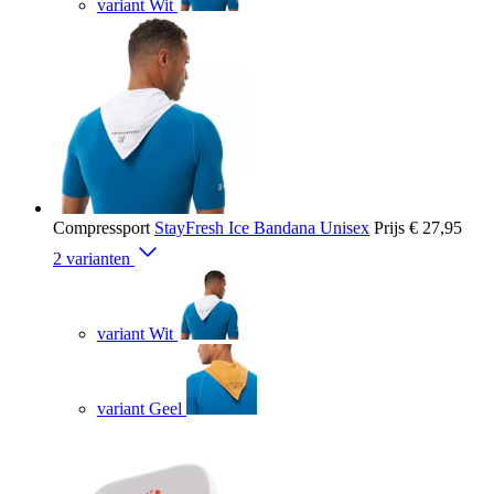
variant Wit
Compressport
StayFresh Ice Bandana Unisex
Prijs
€ 27,95
2 varianten
variant Wit
variant Geel