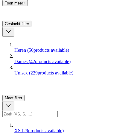
Toon meer+
Geslacht
filter
Heren
(
56
products available
)
Dames
(
42
products available
)
Unisex
(
229
products available
)
Maat
filter
XS
(
29
products available
)