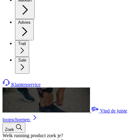
Merken
Advies
Trail
Sale
Klantenservice
Vind de juiste
loopschoenen
Zoek
Welk running product zoek je?