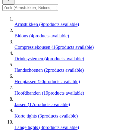
Armstukken
(
9
products available
)
Bidons
(
4
products available
)
Compressiekousen
(
16
products available
)
Drinksystemen
(
4
products available
)
Handschoenen
(
2
products available
)
Heuptassen
(
20
products available
)
Hoofdbanden
(
19
products available
)
Jassen
(
17
products available
)
Korte tights
(
3
products available
)
Lange tights
(
3
products available
)