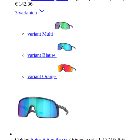
€ 142,36
3 varianten
variant Multi
variant Blauw
variant Oranje
Oakley
Sutro S Sunglasses
Originele prijs
€ 177,95
Prijs