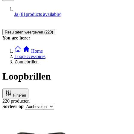
Ja
(
81
products available
)
Resultaten weergeven (220)
You are here:
Home
Loopaccessoires
Zonnebrillen
Loopbrillen
Filteren
220
producten
Sorteer op