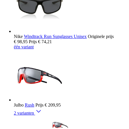
Nike
Windtrack Run Sunglasses Unisex
Originele prijs
€ 98,95
Prijs
€ 74,21
één variant
Julbo
Rush
Prijs
€ 209,95
2 varianten