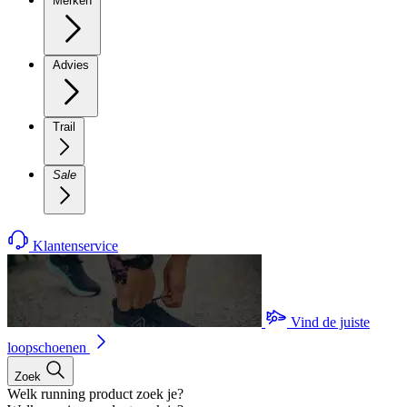
Merken
Advies
Trail
Sale
Klantenservice
Vind de juiste
loopschoenen
Zoek
Welk running product zoek je?