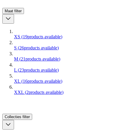
Maat
filter
XS
(
19
products available
)
S
(
26
products available
)
M
(
21
products available
)
L
(
23
products available
)
XL
(
16
products available
)
XXL
(
2
products available
)
Collecties
filter