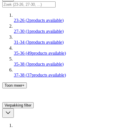
23-26
(
2
products available
)
27-30
(
1
products available
)
31-34
(
3
products available
)
35-36
(
49
products available
)
35-38
(
3
products available
)
37-38
(
37
products available
)
Toon meer+
Verpakking
filter