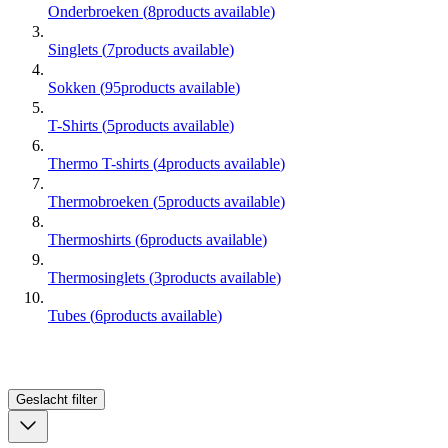
Onderbroeken
(
8
products available
)
Singlets
(
7
products available
)
Sokken
(
95
products available
)
T-Shirts
(
5
products available
)
Thermo T-shirts
(
4
products available
)
Thermobroeken
(
5
products available
)
Thermoshirts
(
6
products available
)
Thermosinglets
(
3
products available
)
Tubes
(
6
products available
)
Geslacht
filter