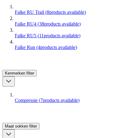
Falke RU Trail
(
8
products available
)
Falke RU4
(
38
products available
)
Falke RU5
(
11
products available
)
Falke Run
(
4
products available
)
Kenmerken
filter
Compressie
(
7
products available
)
Maat sokken
filter