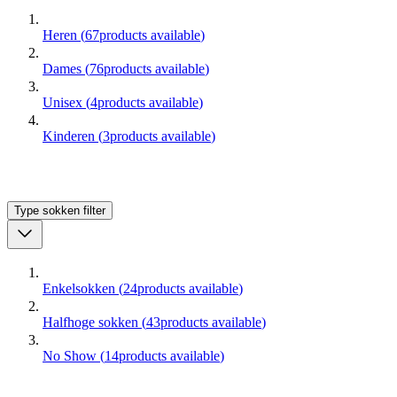
Heren
(
67
products available
)
Dames
(
76
products available
)
Unisex
(
4
products available
)
Kinderen
(
3
products available
)
Type sokken
filter
Enkelsokken
(
24
products available
)
Halfhoge sokken
(
43
products available
)
No Show
(
14
products available
)