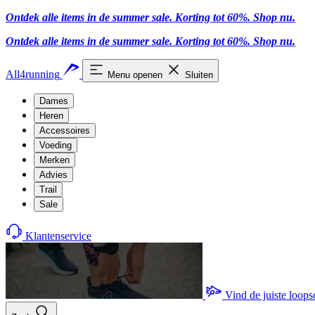
Ontdek alle items in de summer sale. Korting tot 60%.
Shop nu
.
Ontdek alle items in de summer sale. Korting tot 60%.
Shop nu
.
All4running
Menu openen
Sluiten
Dames
Heren
Accessoires
Voeding
Merken
Advies
Trail
Sale
Klantenservice
Vind de juiste loop