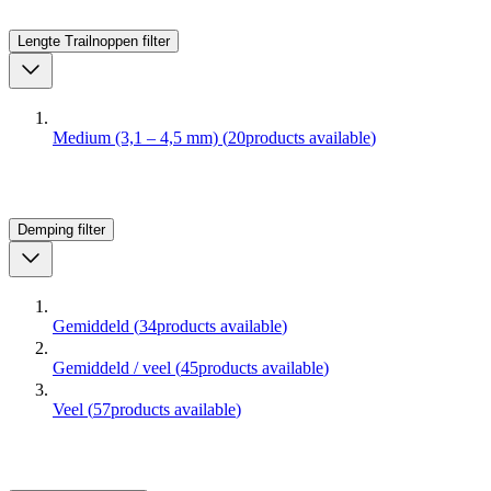
Lengte Trailnoppen
filter
Medium (3,1 – 4,5 mm)
(
20
products available
)
Demping
filter
Gemiddeld
(
34
products available
)
Gemiddeld / veel
(
45
products available
)
Veel
(
57
products available
)