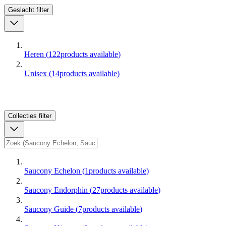
Geslacht
filter
Heren
(
122
products available
)
Unisex
(
14
products available
)
Collecties
filter
Saucony Echelon
(
1
products available
)
Saucony Endorphin
(
27
products available
)
Saucony Guide
(
7
products available
)