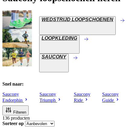
WEDSTRIJD LOOPSCHOENEN
LOOPKLEDING
SAUCONY
Snel naar:
Saucony
Saucony
Saucony
Saucony
Endorphin
Triumph
Ride
Guide
Filteren
136
producten
Sorteer op