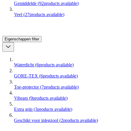
Gemiddelde
(
92
products available
)
Veel
(
27
products available
)
Eigenschappen
filter
Waterdicht
(
6
products available
)
GORE-TEX
(
6
products available
)
Toe-protector
(
7
products available
)
Vibram
(
9
products available
)
Extra grip
(
3
products available
)
Geschikt voor inlegzool
(
2
products available
)