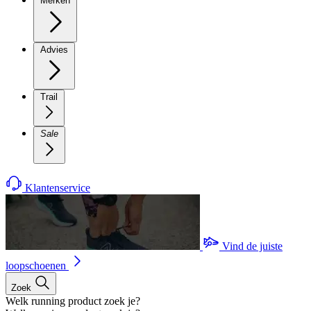
Merken
Advies
Trail
Sale
Klantenservice
Vind de juiste
loopschoenen
Zoek
Welk running product zoek je?