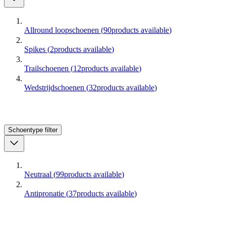
Allround loopschoenen
(
90
products available
)
Spikes
(
2
products available
)
Trailschoenen
(
12
products available
)
Wedstrijdschoenen
(
32
products available
)
Schoentype
filter
Neutraal
(
99
products available
)
Antipronatie
(
37
products available
)