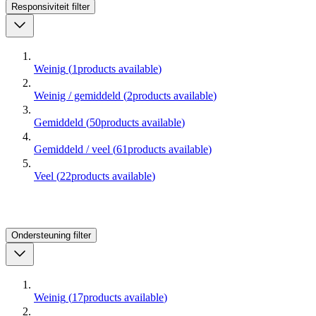
Responsiviteit
filter
Weinig
(
1
products available
)
Weinig / gemiddeld
(
2
products available
)
Gemiddeld
(
50
products available
)
Gemiddeld / veel
(
61
products available
)
Veel
(
22
products available
)
Ondersteuning
filter
Weinig
(
17
products available
)