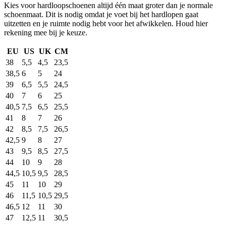
Kies voor hardloopschoenen altijd één maat groter dan je normale
schoenmaat. Dit is nodig omdat je voet bij het hardlopen gaat
uitzetten en je ruimte nodig hebt voor het afwikkelen. Houd hier
rekening mee bij je keuze.
EU
US
UK
CM
38
5,5
4,5
23,5
38,5
6
5
24
39
6,5
5,5
24,5
40
7
6
25
40,5
7,5
6,5
25,5
41
8
7
26
42
8,5
7,5
26,5
42,5
9
8
27
43
9,5
8,5
27,5
44
10
9
28
44,5
10,5
9,5
28,5
45
11
10
29
46
11,5
10,5
29,5
46,5
12
11
30
47
12,5
11
30,5