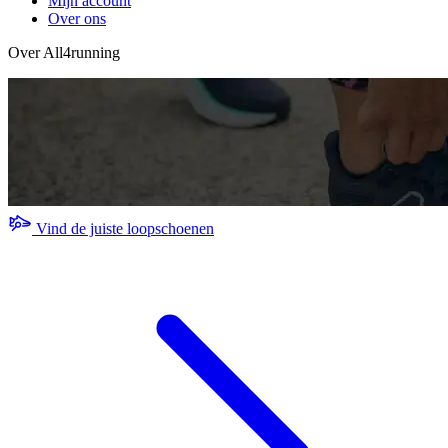
Mijn account
Over ons
Over All4running
Vind de juiste loopschoenen