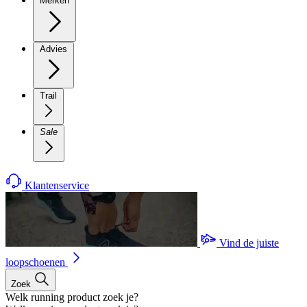
Merken
Advies
Trail
Sale
Klantenservice
Vind de juiste
loopschoenen
Zoek
Welk running product zoek je?