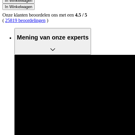
In Winkelwagen
In Winkelwagen
Onze klanten beoordelen ons met een
4.5
/
5
(
25819 beoordelingen
)
Mening van onze experts