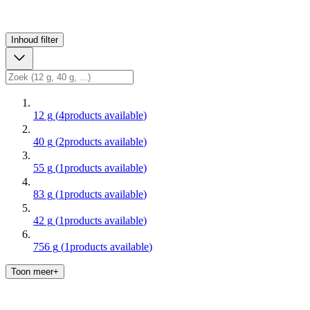
Inhoud
filter
12 g
(
4
products available
)
40 g
(
2
products available
)
55 g
(
1
products available
)
83 g
(
1
products available
)
42 g
(
1
products available
)
756 g
(
1
products available
)
Toon meer+