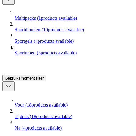
Multipacks
(
1
products available
)
Sportdranken
(
10
products available
)
Sportgels
(
4
products available
)
Sportrepen
(
3
products available
)
Gebruiksmoment
filter
Voor
(
18
products available
)
Tijdens
(
18
products available
)
Na
(
4
products available
)