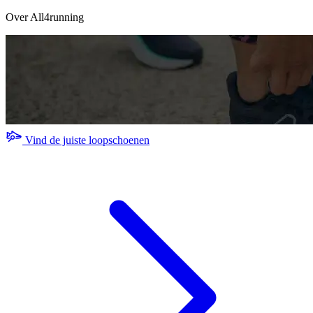
Over All4running
Vind de juiste loopschoenen