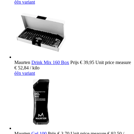
één variant
Maurten
Drink Mix 160 Box
Prijs
€ 39,95
Unit price measure
€ 52,84
/ kilo
één variant
Maurten
Gel 100
Prijs
€ 3,70
Unit price measure
€ 92,50
/