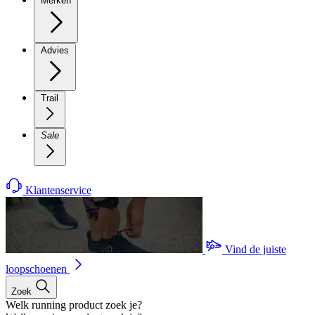
Merken
Advies
Trail
Sale
Klantenservice
Vind de juiste
loopschoenen
Zoek
Welk running product zoek je?