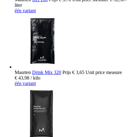
liter
één variant
Maurten
Drink Mix 320
Prijs
€ 3,65
Unit price measure
€ 43,98
/ kilo
één variant