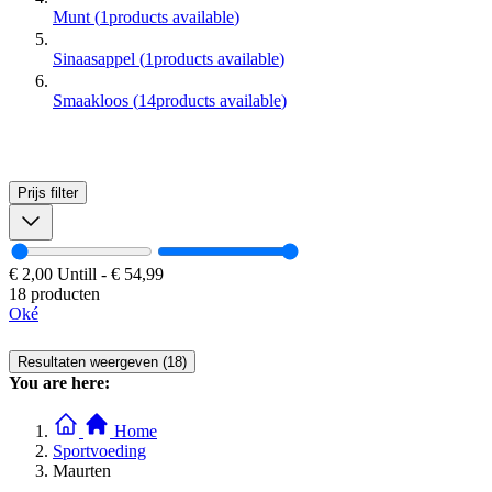
Munt
(
1
products available
)
Sinaasappel
(
1
products available
)
Smaakloos
(
14
products available
)
Prijs
filter
€ 2,00
Untill
-
€ 54,99
18 producten
Oké
Resultaten weergeven (18)
You are here:
Home
Sportvoeding
Maurten