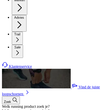
Merken
Advies
Trail
Sale
Klantenservice
Vind de juiste
loopschoenen
Zoek
Welk running product zoek je?