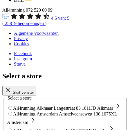
DHL
All4running
072 520 00 99
4.5
van:
5
(
25819
beoordelingen
)
Algemene Voorwaarden
Privacy
Cookies
Facebook
Instagram
Strava
Select a store
Sluit venster
Select a store
All4running Alkmaar
Langestraat 83
1811JD Alkmaar
All4running Amsterdam
Amstelveenseweg 130
1075XL
Amsterdam