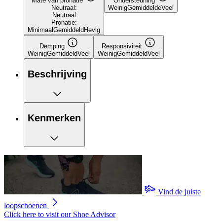
Mate van pronatie
Ondersteuning
Neutraal:
Weinig
Gemiddelde
Veel
Neutraal
Pronatie:
Minimaal
Gemiddeld
Hevig
Demping
Responsiviteit
Weinig
Gemiddeld
Veel
Weinig
Gemiddeld
Veel
Beschrijving
Kenmerken
Vind de juiste
loopschoenen
Click here to visit our
Shoe Advisor