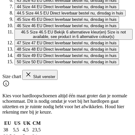
43
Size 43 EU
Direct leverbaar
bestel nu, dinsdag in huis
44
Size 44 EU
Direct leverbaar
bestel nu, dinsdag in huis
44.5
Size 44.5 EU
Direct leverbaar
bestel nu, dinsdag in huis
45
Size 45 EU
Direct leverbaar
bestel nu, dinsdag in huis
46
Size 46 EU
Direct leverbaar
bestel nu, dinsdag in huis
46.5
Size 46.5 EU
Bekijk 6 alternatieve kleur(en)
Size is not
available, see product in 6 alternative colour(s)
47
Size 47 EU
Direct leverbaar
bestel nu, dinsdag in huis
48
Size 48 EU
Direct leverbaar
bestel nu, dinsdag in huis
49
Size 49 EU
Direct leverbaar
bestel nu, dinsdag in huis
50
Size 50 EU
Direct leverbaar
bestel nu, dinsdag in huis
Size chart
Sluit venster
Kies voor hardloopschoenen altijd één maat groter dan je normale
schoenmaat. Dit is nodig omdat je voet bij het hardlopen gaat
uitzetten en je ruimte nodig hebt voor het afwikkelen. Houd hier
rekening mee bij je keuze.
EU
US
UK
CM
38
5,5
4,5
23,5