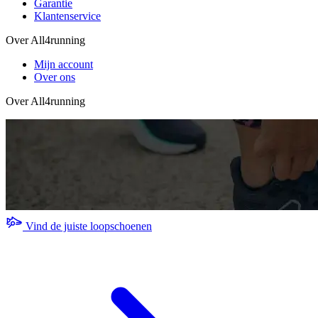
Garantie
Klantenservice
Over All4running
Mijn account
Over ons
Over All4running
Vind de juiste loopschoenen