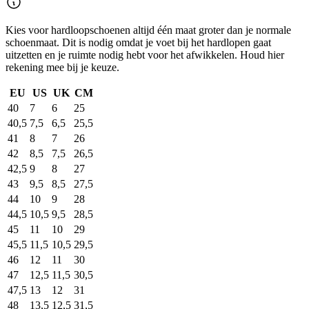
Kies voor hardloopschoenen altijd één maat groter dan je normale
schoenmaat. Dit is nodig omdat je voet bij het hardlopen gaat
uitzetten en je ruimte nodig hebt voor het afwikkelen. Houd hier
rekening mee bij je keuze.
EU
US
UK
CM
40
7
6
25
40,5
7,5
6,5
25,5
41
8
7
26
42
8,5
7,5
26,5
42,5
9
8
27
43
9,5
8,5
27,5
44
10
9
28
44,5
10,5
9,5
28,5
45
11
10
29
45,5
11,5
10,5
29,5
46
12
11
30
47
12,5
11,5
30,5
47,5
13
12
31
48
13,5
12,5
31,5