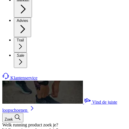
Merken
Advies
Trail
Sale
Klantenservice
Vind de juiste
loopschoenen
Zoek
Welk running product zoek je?