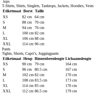
tops
T-Shirts, Shirts, Singlets, Tanktops, Jackets, Hoodies, Vests
Etiketmaat
Borst
Taille
XS
82 cm
64 cm
S
88 cm
70 cm
M
94 cm
76 cm
L
100 cm
82 cm
XL
106 cm
88 cm
XXL
114 cm
96 cm
Pants
Tights, Shorts, Capri’s, Joggingpants
Etiketmaat
Heup
Binnenbeenlengte
Lichaamslengte
XS
90 cm
79 cm
164 cm
S
96 cm
80.5 cm
167 cm
M
102 cm
82 cm
170 cm
L
108 cm
83.5 cm
173 cm
XL
114 cm
85 cm
176 cm
XXL
112 cm
86.5 cm
179 cm