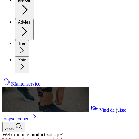
Merken
Advies
Trail
Sale
Klantenservice
Vind de juiste
loopschoenen
Zoek
Welk running product zoek je?