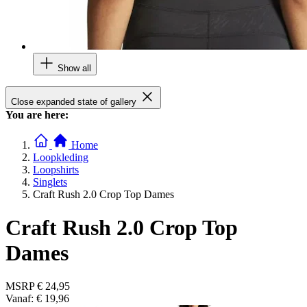
Show all
Close expanded state of gallery
You are here:
Home
Loopkleding
Loopshirts
Singlets
Craft Rush 2.0 Crop Top Dames
Craft Rush 2.0 Crop Top
Dames
MSRP
€ 24,95
Vanaf:
€ 19,96