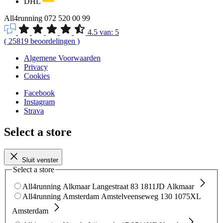
DHL
All4running
072 520 00 99
4.5
van:
5
(
25819
beoordelingen
)
Algemene Voorwaarden
Privacy
Cookies
Facebook
Instagram
Strava
Select a store
Sluit venster
Select a store
All4running Alkmaar
Langestraat 83
1811JD Alkmaar
All4running Amsterdam
Amstelveenseweg 130
1075XL
Amsterdam