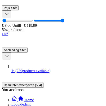
Prijs
filter
€ 8,00
Untill
-
€ 119,99
504 producten
Oké
Aanbieding
filter
Ja
(
239
products available
)
Resultaten weergeven (504)
You are here:
Home
Loopkleding