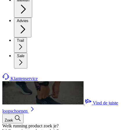
Merken
Advies
Trail
Sale
Klantenservice
Vind de juiste
loopschoenen
Zoek
Welk running product zoek je?