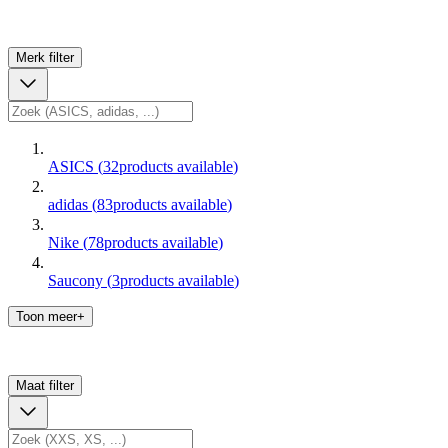
Merk
filter
ASICS
(
32
products available
)
adidas
(
83
products available
)
Nike
(
78
products available
)
Saucony
(
3
products available
)
Toon meer+
Maat
filter