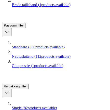
Brede tailleband
(
1
products available
)
Pasvorm
filter
Standaard
(
350
products available
)
Nauwsluitend
(
112
products available
)
Compressie
(
1
products available
)
Verpakking
filter
Single
(
82
products available
)