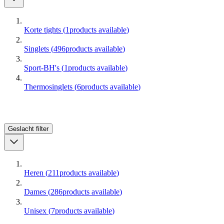
Korte tights
(
1
products available
)
Singlets
(
496
products available
)
Sport-BH's
(
1
products available
)
Thermosinglets
(
6
products available
)
Geslacht
filter
Heren
(
211
products available
)
Dames
(
286
products available
)
Unisex
(
7
products available
)