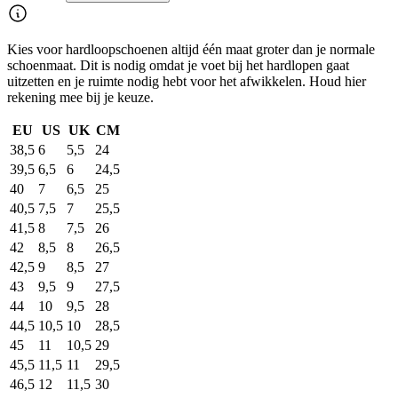
Kies voor hardloopschoenen altijd één maat groter dan je normale
schoenmaat. Dit is nodig omdat je voet bij het hardlopen gaat
uitzetten en je ruimte nodig hebt voor het afwikkelen. Houd hier
rekening mee bij je keuze.
EU
US
UK
CM
38,5
6
5,5
24
39,5
6,5
6
24,5
40
7
6,5
25
40,5
7,5
7
25,5
41,5
8
7,5
26
42
8,5
8
26,5
42,5
9
8,5
27
43
9,5
9
27,5
44
10
9,5
28
44,5
10,5
10
28,5
45
11
10,5
29
45,5
11,5
11
29,5
46,5
12
11,5
30