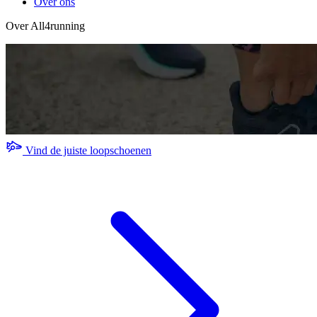
Over ons
Over All4running
Vind de juiste loopschoenen