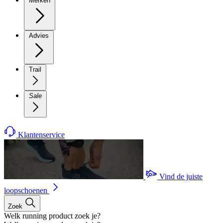
Merken
Advies
Trail
Sale
Klantenservice
Vind de juiste
loopschoenen
Zoek
Welk running product zoek je?