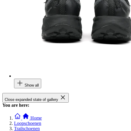
Show all
Close expanded state of gallery
You are here:
Home
Loopschoenen
Trailschoenen