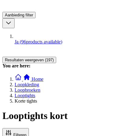
Aanbieding
filter
Ja
(
96
products available
)
Resultaten weergeven (197)
You are here:
Home
Loopkleding
Loopbroeken
Looptights
Korte tights
Looptights kort
Filteren