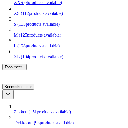
XXS
(
4
products available
)
XS
(
112
products available
)
S
(
133
products available
)
M
(
125
products available
)
L
(
128
products available
)
XL
(
104
products available
)
Toon meer+
Kenmerken
filter
Zakken
(
151
products available
)
Trekkoord
(
93
products available
)