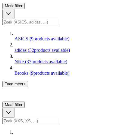
Merk
filter
ASICS
(
9
products available
)
adidas
(
32
products available
)
Nike
(
37
products available
)
Brooks
(
9
products available
)
Toon meer+
Maat
filter