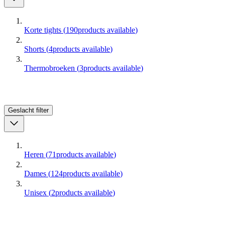
Korte tights
(
190
products available
)
Shorts
(
4
products available
)
Thermobroeken
(
3
products available
)
Geslacht
filter
Heren
(
71
products available
)
Dames
(
124
products available
)
Unisex
(
2
products available
)