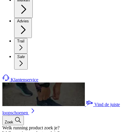
Merken
Advies
Trail
Sale
Klantenservice
Vind de juiste
loopschoenen
Zoek
Welk running product zoek je?