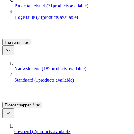
Brede tailleband
(
71
products available
)
Hoge taille
(
71
products available
)
Pasvorm
filter
Nauwsluitend
(
182
products available
)
Standaard
(
1
products available
)
Eigenschappen
filter
Gevoerd
(
2
products available
)