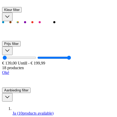
Kleur
filter
Prijs
filter
€ 139,00
Untill
-
€ 199,99
18 producten
Oké
Aanbieding
filter
Ja
(
10
products available
)