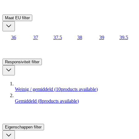
Maat EU
filter
36
37
37.5
38
39
39.5
Responsiviteit
filter
Weinig / gemiddeld
(
10
products available
)
Gemiddeld
(
8
products available
)
Eigenschappen
filter