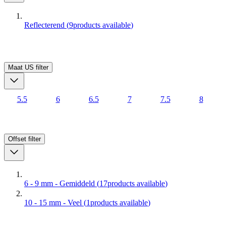
Reflecterend
(
9
products available
)
Maat US
filter
5.5
6
6.5
7
7.5
8
Offset
filter
6 - 9 mm - Gemiddeld
(
17
products available
)
10 - 15 mm - Veel
(
1
products available
)