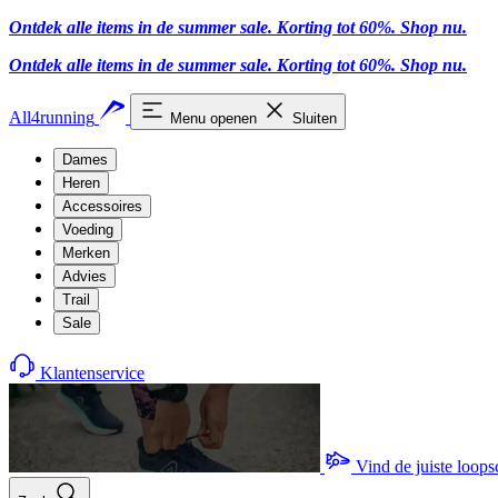
Ontdek alle items in de summer sale. Korting tot 60%.
Shop nu
.
Ontdek alle items in de summer sale. Korting tot 60%.
Shop nu
.
All4running
Menu openen
Sluiten
Dames
Heren
Accessoires
Voeding
Merken
Advies
Trail
Sale
Klantenservice
Vind de juiste loop