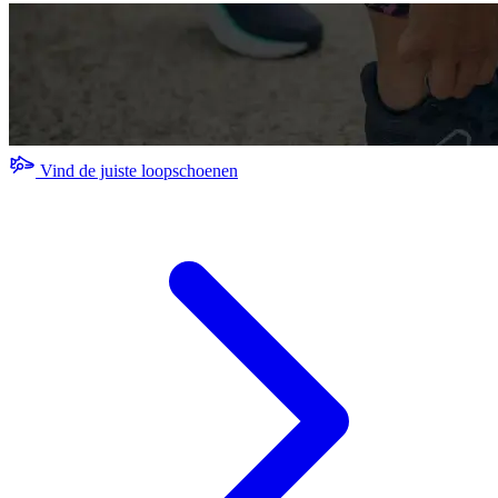
Vind de juiste loopschoenen