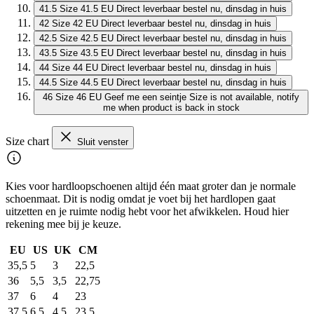
41.5
Size 41.5 EU
Direct leverbaar
bestel nu, dinsdag in huis
42
Size 42 EU
Direct leverbaar
bestel nu, dinsdag in huis
42.5
Size 42.5 EU
Direct leverbaar
bestel nu, dinsdag in huis
43.5
Size 43.5 EU
Direct leverbaar
bestel nu, dinsdag in huis
44
Size 44 EU
Direct leverbaar
bestel nu, dinsdag in huis
44.5
Size 44.5 EU
Direct leverbaar
bestel nu, dinsdag in huis
46
Size 46 EU
Geef me een seintje
Size is not available, notify
me when product is back in stock
Size chart
Sluit venster
Kies voor hardloopschoenen altijd één maat groter dan je normale
schoenmaat. Dit is nodig omdat je voet bij het hardlopen gaat
uitzetten en je ruimte nodig hebt voor het afwikkelen. Houd hier
rekening mee bij je keuze.
EU
US
UK
CM
35,5
5
3
22,5
36
5,5
3,5
22,75
37
6
4
23
37,5
6,5
4,5
23,5