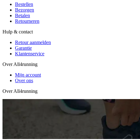
Bestellen
Bezorgen
Betalen
Retourneren
Hulp & contact
Retour aanmelden
Garantie
Klantenservice
Over All4running
Mijn account
Over ons
Over All4running