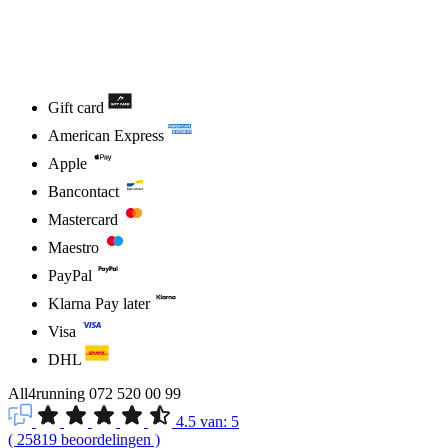
Gift card
American Express
Apple
Bancontact
Mastercard
Maestro
PayPal
Klarna Pay later
Visa
DHL
All4running
072 520 00 99
4.5
van:
5
(
25819
beoordelingen
)