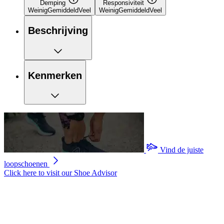
Demping
Responsiviteit
Weinig
Gemiddeld
Veel
Weinig
Gemiddeld
Veel
Beschrijving
Kenmerken
Vind de juiste
loopschoenen
Click here to visit our
Shoe Advisor