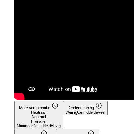
Mate van pronatie
Ondersteuning
Neutraal:
Weinig
Gemiddelde
Veel
Neutraal
Pronatie:
Minimaal
Gemiddeld
Hevig