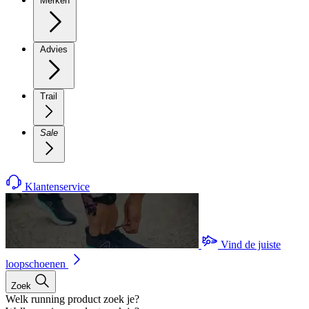
Merken
Advies
Trail
Sale
Klantenservice
Vind de juiste
loopschoenen
Zoek
Welk running product zoek je?