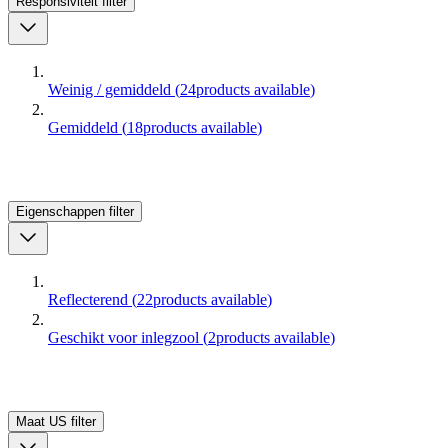
Responsiviteit
filter
Weinig / gemiddeld
(
24
products available
)
Gemiddeld
(
18
products available
)
Eigenschappen
filter
Reflecterend
(
22
products available
)
Geschikt voor inlegzool
(
2
products available
)
Maat US
filter