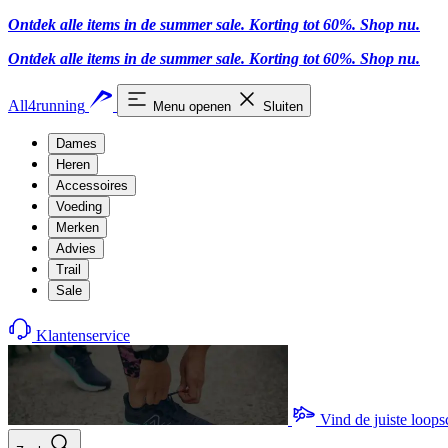
Ontdek alle items in de summer sale. Korting tot 60%.
Shop nu
.
Ontdek alle items in de summer sale. Korting tot 60%.
Shop nu
.
All4running
Menu openen
Sluiten
Dames
Heren
Accessoires
Voeding
Merken
Advies
Trail
Sale
Klantenservice
Vind de juiste loop