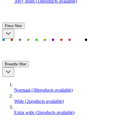
300+ gram
(
14
products available
)
Kleur
filter
Breedte
filter
Normaal
(
38
products available
)
Wide
(
2
products available
)
Extra wide
(
2
products available
)