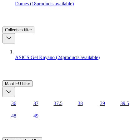
Dames
(
18
products available
)
Collecties
filter
ASICS Gel Kayano
(
24
products available
)
Maat EU
filter
36
37
37.5
38
39
39.5
48
49