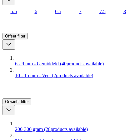
5.5
6
6.5
7
7.5
8
Offset
filter
6 - 9 mm - Gemiddeld
(
40
products available
)
10 - 15 mm - Veel
(
2
products available
)
Gewicht
filter
200-300 gram
(
28
products available
)