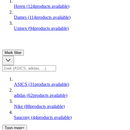
Heren
(
124
products available
)
Dames
(
114
products available
)
Unisex
(
94
products available
)
Merk
filter
ASICS
(
31
products available
)
adidas
(
62
products available
)
Nike
(
88
products available
)
Saucony
(
44
products available
)
Toon meer+