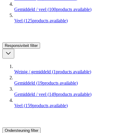
Gemiddeld / veel
(
100
products available
)
Veel
(
125
products available
)
Responsiviteit
filter
Weinig / gemiddeld
(
1
products available
)
Gemiddeld
(
19
products available
)
Gemiddeld / veel
(
149
products available
)
Veel
(
159
products available
)
Ondersteuning
filter