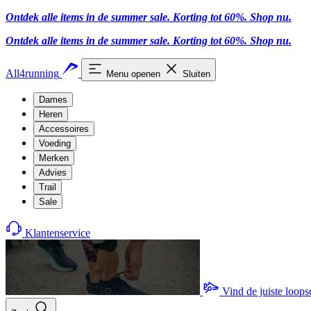
Ontdek alle items in de summer sale. Korting tot 60%.
Shop nu
.
Ontdek alle items in de summer sale. Korting tot 60%.
Shop nu
.
All4running
Menu openen
Sluiten
Dames
Heren
Accessoires
Voeding
Merken
Advies
Trail
Sale
Klantenservice
Vind de juiste loop