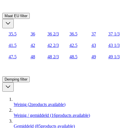
Maat EU
filter
35.5
36
36 2/3
36.5
37
37 1/3
41.5
42
42 2/3
42.5
43
43 1/3
47.5
48
48 2/3
48.5
49
49 1/3
Demping
filter
Weinig
(
2
products available
)
Weinig / gemiddeld
(
16
products available
)
Gemiddeld
(
85
products available
)