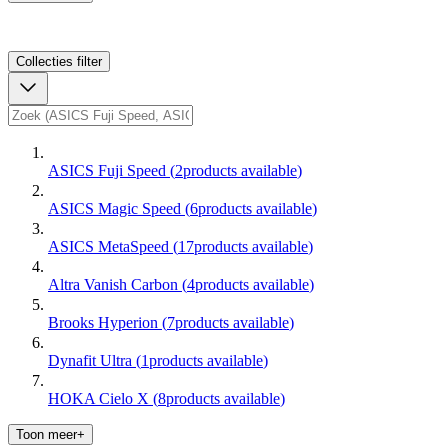
Collecties
filter
ASICS Fuji Speed
(
2
products available
)
ASICS Magic Speed
(
6
products available
)
ASICS MetaSpeed
(
17
products available
)
Altra Vanish Carbon
(
4
products available
)
Brooks Hyperion
(
7
products available
)
Dynafit Ultra
(
1
products available
)
HOKA Cielo X
(
8
products available
)
Toon meer+