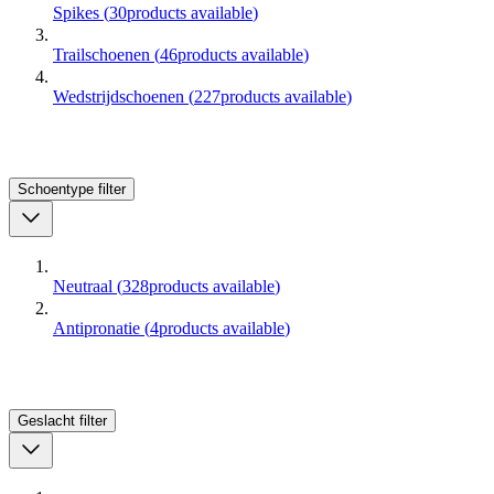
Spikes
(
30
products available
)
Trailschoenen
(
46
products available
)
Wedstrijdschoenen
(
227
products available
)
Schoentype
filter
Neutraal
(
328
products available
)
Antipronatie
(
4
products available
)
Geslacht
filter