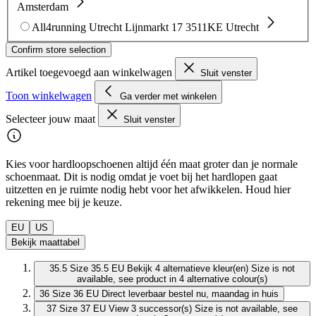
Amsterdam
All4running Utrecht
Lijnmarkt 17
3511KE Utrecht
Confirm store selection
Artikel toegevoegd aan winkelwagen
Sluit venster
Toon winkelwagen
Ga verder met winkelen
Selecteer jouw maat
Sluit venster
Kies voor hardloopschoenen altijd één maat groter dan je normale
schoenmaat. Dit is nodig omdat je voet bij het hardlopen gaat
uitzetten en je ruimte nodig hebt voor het afwikkelen. Houd hier
rekening mee bij je keuze.
EU
US
Bekijk maattabel
35.5
Size 35.5 EU
Bekijk 4 alternatieve kleur(en)
Size is not
available, see product in 4 alternative colour(s)
36
Size 36 EU
Direct leverbaar
bestel nu, maandag in huis
37
Size 37 EU
View 3 successor(s)
Size is not available, see