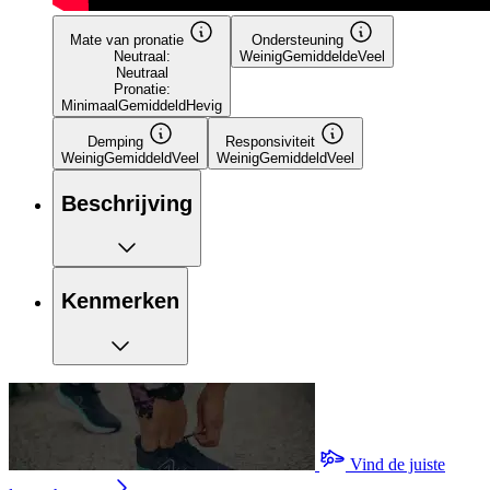
Mate van pronatie
Ondersteuning
Neutraal:
Weinig
Gemiddelde
Veel
Neutraal
Pronatie:
Minimaal
Gemiddeld
Hevig
Demping
Responsiviteit
Weinig
Gemiddeld
Veel
Weinig
Gemiddeld
Veel
Beschrijving
Kenmerken
Vind de juiste