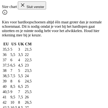
Size chart
Sluit venster
Kies voor hardloopschoenen altijd één maat groter dan je normale
schoenmaat. Dit is nodig omdat je voet bij het hardlopen gaat
uitzetten en je ruimte nodig hebt voor het afwikkelen. Houd hier
rekening mee bij je keuze.
EU
US
UK
CM
35,5
5
3
21,5
36
5,5
3,5
22
37
6
4
22,5
37,5
6,5
4,5
23
38
7
5
23,5
38,5
7,5
5,5
24
39
8
6
24,5
40
8,5
6,5
25
40,5
9
7
25,5
41
9,5
7,5
26
42
10
8
26,5
42,5
10,5
8,5
27