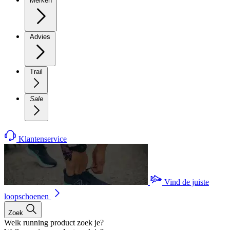
Merken
Advies
Trail
Sale
Klantenservice
Vind de juiste
loopschoenen
Zoek
Welk running product zoek je?