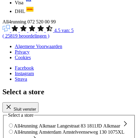
Visa
DHL
All4running
072 520 00 99
4.5
van:
5
(
25819
beoordelingen
)
Algemene Voorwaarden
Privacy
Cookies
Facebook
Instagram
Strava
Select a store
Sluit venster
Select a store
All4running Alkmaar
Langestraat 83
1811JD Alkmaar
All4running Amsterdam
Amstelveenseweg 130
1075XL