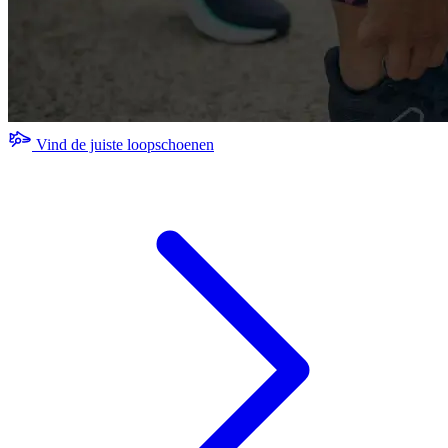
Vind de juiste loopschoenen