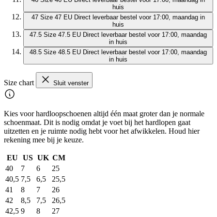
huis
47
Size 47 EU
Direct leverbaar
bestel voor 17:00, maandag in
huis
47.5
Size 47.5 EU
Direct leverbaar
bestel voor 17:00, maandag
in huis
48.5
Size 48.5 EU
Direct leverbaar
bestel voor 17:00, maandag
in huis
Size chart
Sluit venster
Kies voor hardloopschoenen altijd één maat groter dan je normale
schoenmaat. Dit is nodig omdat je voet bij het hardlopen gaat
uitzetten en je ruimte nodig hebt voor het afwikkelen. Houd hier
rekening mee bij je keuze.
EU
US
UK
CM
40
7
6
25
40,5
7,5
6,5
25,5
41
8
7
26
42
8,5
7,5
26,5
42,5
9
8
27