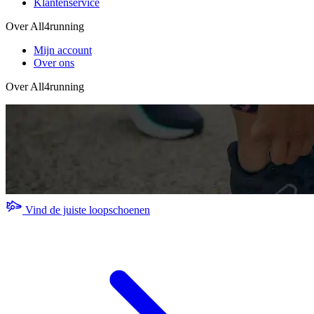
Klantenservice
Over All4running
Mijn account
Over ons
Over All4running
Vind de juiste loopschoenen