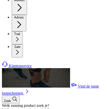
Merken
Advies
Trail
Sale
Klantenservice
Vind de juiste
loopschoenen
Zoek
Welk running product zoek je?