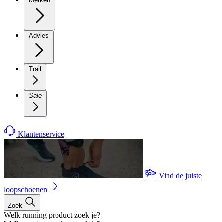
Merken
Advies
Trail
Sale
Klantenservice
Vind de juiste
loopschoenen
Zoek
Welk running product zoek je?