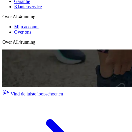
Garantie
Klantenservice
Over All4running
Mijn account
Over ons
Over All4running
Vind de juiste loopschoenen