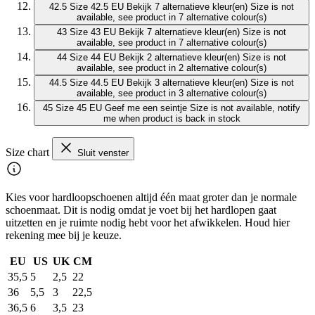
42.5
Size 42.5 EU
Bekijk 7 alternatieve kleur(en)
Size is not
available, see product in 7 alternative colour(s)
43
Size 43 EU
Bekijk 7 alternatieve kleur(en)
Size is not
available, see product in 7 alternative colour(s)
44
Size 44 EU
Bekijk 2 alternatieve kleur(en)
Size is not
available, see product in 2 alternative colour(s)
44.5
Size 44.5 EU
Bekijk 3 alternatieve kleur(en)
Size is not
available, see product in 3 alternative colour(s)
45
Size 45 EU
Geef me een seintje
Size is not available, notify
me when product is back in stock
Size chart
Sluit venster
Kies voor hardloopschoenen altijd één maat groter dan je normale
schoenmaat. Dit is nodig omdat je voet bij het hardlopen gaat
uitzetten en je ruimte nodig hebt voor het afwikkelen. Houd hier
rekening mee bij je keuze.
EU
US
UK
CM
35,5
5
2,5
22
36
5,5
3
22,5
36,5
6
3,5
23