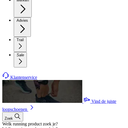
Merken
Advies
Trail
Sale
Klantenservice
Vind de juiste
loopschoenen
Zoek
Welk running product zoek je?