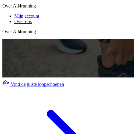
Over All4running
Mijn account
Over ons
Over All4running
Vind de juiste loopschoenen