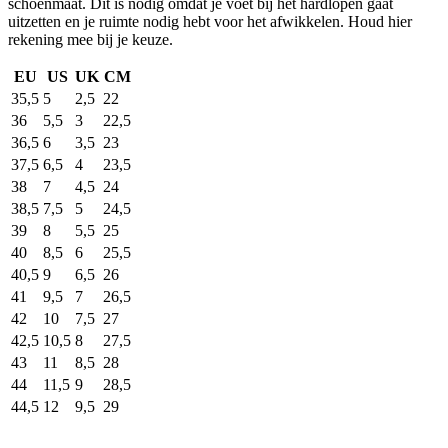
schoenmaat. Dit is nodig omdat je voet bij het hardlopen gaat
uitzetten en je ruimte nodig hebt voor het afwikkelen. Houd hier
rekening mee bij je keuze.
EU
US
UK
CM
35,5
5
2,5
22
36
5,5
3
22,5
36,5
6
3,5
23
37,5
6,5
4
23,5
38
7
4,5
24
38,5
7,5
5
24,5
39
8
5,5
25
40
8,5
6
25,5
40,5
9
6,5
26
41
9,5
7
26,5
42
10
7,5
27
42,5
10,5
8
27,5
43
11
8,5
28
44
11,5
9
28,5
44,5
12
9,5
29