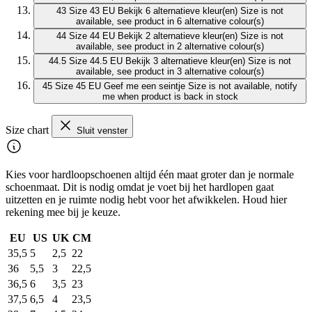
43
Size 43 EU
Bekijk 6 alternatieve kleur(en)
Size is not
available, see product in 6 alternative colour(s)
44
Size 44 EU
Bekijk 2 alternatieve kleur(en)
Size is not
available, see product in 2 alternative colour(s)
44.5
Size 44.5 EU
Bekijk 3 alternatieve kleur(en)
Size is not
available, see product in 3 alternative colour(s)
45
Size 45 EU
Geef me een seintje
Size is not available, notify
me when product is back in stock
Size chart
Sluit venster
Kies voor hardloopschoenen altijd één maat groter dan je normale
schoenmaat. Dit is nodig omdat je voet bij het hardlopen gaat
uitzetten en je ruimte nodig hebt voor het afwikkelen. Houd hier
rekening mee bij je keuze.
EU
US
UK
CM
35,5
5
2,5
22
36
5,5
3
22,5
36,5
6
3,5
23
37,5
6,5
4
23,5