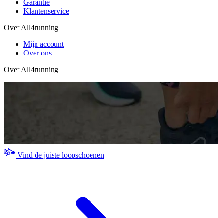
Garantie
Klantenservice
Over All4running
Mijn account
Over ons
Over All4running
Vind de juiste loopschoenen