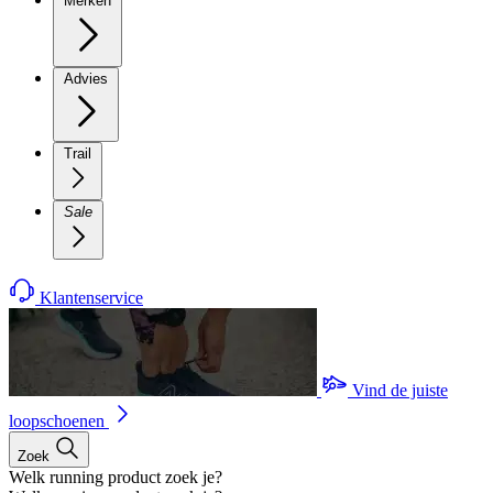
Merken
Advies
Trail
Sale
Klantenservice
Vind de juiste
loopschoenen
Zoek
Welk running product zoek je?