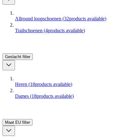
Allround loopschoenen
(
32
products available
)
Trailschoenen
(
4
products available
)
Geslacht
filter
Heren
(
18
products available
)
Dames
(
18
products available
)
Maat EU
filter