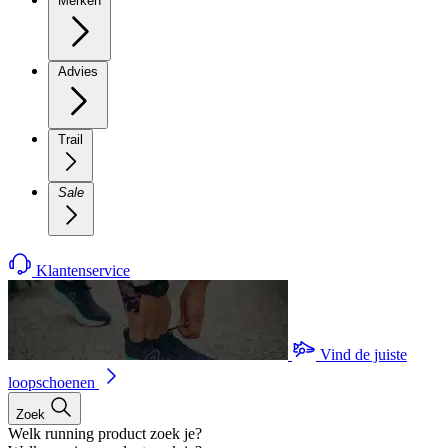
Merken
Advies
Trail
Sale
Klantenservice
Vind de juiste
loopschoenen
Zoek
Welk running product zoek je?