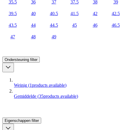
35.5
36
37
37.5
38
39
39.5
40
40.5
41.5
42
42.5
43.5
44
44.5
45
46
46.5
47
48
49
Ondersteuning
filter
Weinig
(
1
products available
)
Gemiddelde
(
35
products available
)
Eigenschappen
filter