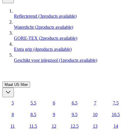
Reflecterend
(
3
products available
)
Waterdicht
(
2
products available
)
GORE-TEX
(
2
products available
)
Extra grip
(
4
products available
)
Geschikt voor inlegzool
(
1
products available
)
Maat US
filter
5
5.5
6
6.5
7
7.5
8
8.5
9
9.5
10
10.5
11
11.5
12
12.5
13
14