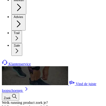
Merken
Advies
Trail
Sale
Klantenservice
Vind de juiste
loopschoenen
Zoek
Welk running product zoek je?