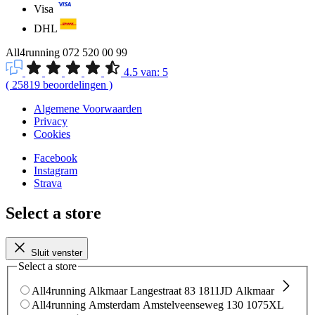
Visa
DHL
All4running
072 520 00 99
4.5
van:
5
(
25819
beoordelingen
)
Algemene Voorwaarden
Privacy
Cookies
Facebook
Instagram
Strava
Select a store
Sluit venster
Select a store
All4running Alkmaar
Langestraat 83
1811JD Alkmaar
All4running Amsterdam
Amstelveenseweg 130
1075XL