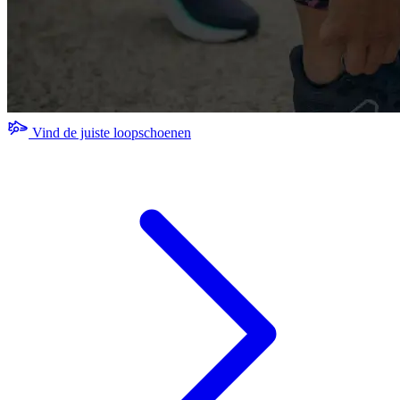
Vind de juiste loopschoenen