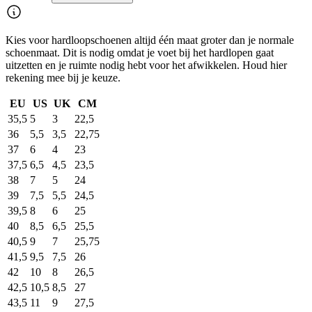
Kies voor hardloopschoenen altijd één maat groter dan je normale
schoenmaat. Dit is nodig omdat je voet bij het hardlopen gaat
uitzetten en je ruimte nodig hebt voor het afwikkelen. Houd hier
rekening mee bij je keuze.
EU
US
UK
CM
35,5
5
3
22,5
36
5,5
3,5
22,75
37
6
4
23
37,5
6,5
4,5
23,5
38
7
5
24
39
7,5
5,5
24,5
39,5
8
6
25
40
8,5
6,5
25,5
40,5
9
7
25,75
41,5
9,5
7,5
26
42
10
8
26,5
42,5
10,5
8,5
27
43,5
11
9
27,5