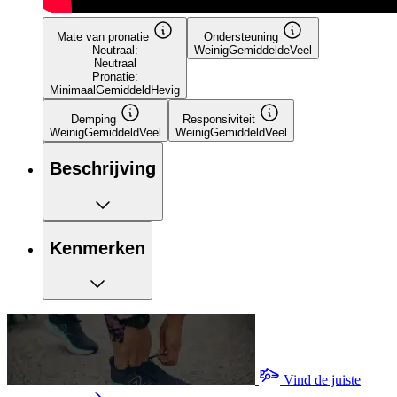
Mate van pronatie
Ondersteuning
Neutraal:
Weinig
Gemiddelde
Veel
Neutraal
Pronatie:
Minimaal
Gemiddeld
Hevig
Demping
Responsiviteit
Weinig
Gemiddeld
Veel
Weinig
Gemiddeld
Veel
Beschrijving
Kenmerken
Vind de juiste