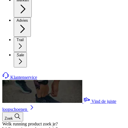
Merken
Advies
Trail
Sale
Klantenservice
Vind de juiste
loopschoenen
Zoek
Welk running product zoek je?