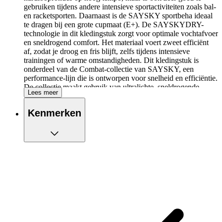
gebruiken tijdens andere intensieve sportactiviteiten zoals bal-
en racketsporten. Daarnaast is de SAYSKY sportbeha ideaal
te dragen bij een grote cupmaat (E+). De SAYSKYDRY-
technologie in dit kledingstuk zorgt voor optimale vochtafvoer
en sneldrogend comfort. Het materiaal voert zweet efficiënt
af, zodat je droog en fris blijft, zelfs tijdens intensieve
trainingen of warme omstandigheden. Dit kledingstuk is
onderdeel van de Combat-collectie van SAYSKY, een
performance-lijn die is ontworpen voor snelheid en efficiëntie.
De collectie maakt gebruik van ultralichte, sneldrogende
Lees meer
stoffen met uitstekende vochtafvoer en ademend vermogen,
waardoor je koel en comfortabel blijft – zelfs tijdens
Kenmerken
intensieve trainingen en wedstrijden.
De kenmerken van de SAYSKY Flower
Combat Sports Bra op een rijtje:
Extra ondersteuning
Geschikt voor intensieve hardloopsessies
Uitneembare cups
Racerback-design voor extra comfort
Pullover voor een aansluitende pasvorm
Speciaal gaar op de rug voor extra ventilatie
Gemaakt van gerecycled polyester