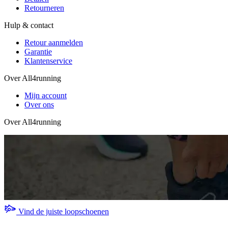
Retourneren
Hulp & contact
Retour aanmelden
Garantie
Klantenservice
Over All4running
Mijn account
Over ons
Over All4running
Vind de juiste loopschoenen