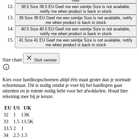
huis
38.5
Size 38.5 EU
Geef me een seintje
Size is not available,
notify me when product is back in stock
39
Size 39 EU
Geef me een seintje
Size is not available, notify
me when product is back in stock
40.5
Size 40.5 EU
Geef me een seintje
Size is not available,
notify me when product is back in stock
41
Size 41 EU
Geef me een seintje
Size is not available, notify
me when product is back in stock
Size chart
Sluit venster
Kies voor hardloopschoenen altijd één maat groter dan je normale
schoenmaat. Dit is nodig omdat je voet bij het hardlopen gaat
uitzetten en je ruimte nodig hebt voor het afwikkelen. Houd hier
rekening mee bij je keuze.
EU
US
UK
32
1
13K
33
1.5
13.5K
33.5
2
1
34
2.5
1.5