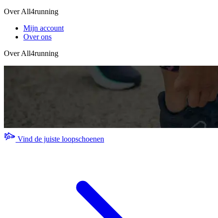
Over All4running
Mijn account
Over ons
Over All4running
Vind de juiste loopschoenen