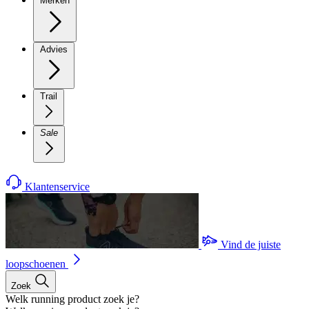
Merken
Advies
Trail
Sale
Klantenservice
Vind de juiste
loopschoenen
Zoek
Welk running product zoek je?