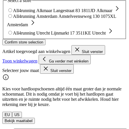
Select a store
All4running Alkmaar
Langestraat 83
1811JD Alkmaar
All4running Amsterdam
Amstelveenseweg 130
1075XL
Amsterdam
All4running Utrecht
Lijnmarkt 17
3511KE Utrecht
Confirm store selection
Artikel toegevoegd aan winkelwagen
Sluit venster
Toon winkelwagen
Ga verder met winkelen
Selecteer jouw maat
Sluit venster
Kies voor hardloopschoenen altijd één maat groter dan je normale
schoenmaat. Dit is nodig omdat je voet bij het hardlopen gaat
uitzetten en je ruimte nodig hebt voor het afwikkelen. Houd hier
rekening mee bij je keuze.
EU
US
Bekijk maattabel