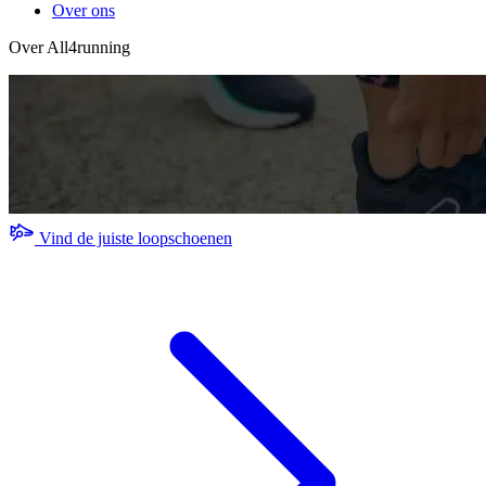
Over ons
Over All4running
Vind de juiste loopschoenen