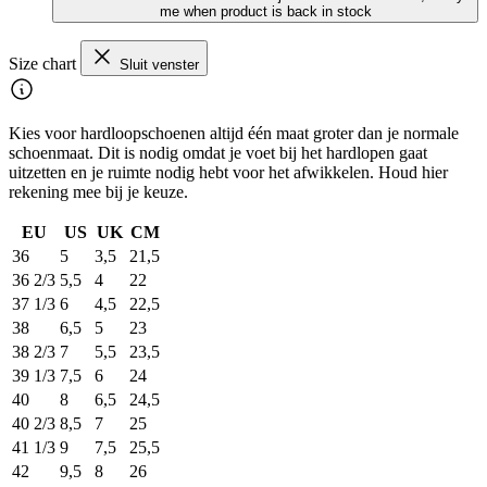
me when product is back in stock
Size chart
Sluit venster
Kies voor hardloopschoenen altijd één maat groter dan je normale
schoenmaat. Dit is nodig omdat je voet bij het hardlopen gaat
uitzetten en je ruimte nodig hebt voor het afwikkelen. Houd hier
rekening mee bij je keuze.
EU
US
UK
CM
36
5
3,5
21,5
36 2/3
5,5
4
22
37 1/3
6
4,5
22,5
38
6,5
5
23
38 2/3
7
5,5
23,5
39 1/3
7,5
6
24
40
8
6,5
24,5
40 2/3
8,5
7
25
41 1/3
9
7,5
25,5
42
9,5
8
26