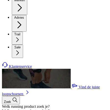
Merken
Advies
Trail
Sale
Klantenservice
Vind de juiste
loopschoenen
Zoek
Welk running product zoek je?