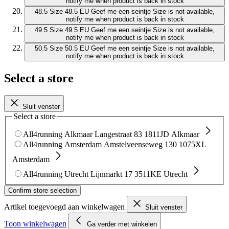
notify me when product is back in stock
48.5
Size 48.5 EU
Geef me een seintje
Size is not available,
notify me when product is back in stock
49.5
Size 49.5 EU
Geef me een seintje
Size is not available,
notify me when product is back in stock
50.5
Size 50.5 EU
Geef me een seintje
Size is not available,
notify me when product is back in stock
Select a store
Sluit venster
Select a store
All4running Alkmaar
Langestraat 83
1811JD Alkmaar
All4running Amsterdam
Amstelveenseweg 130
1075XL
Amsterdam
All4running Utrecht
Lijnmarkt 17
3511KE Utrecht
Confirm store selection
Artikel toegevoegd aan winkelwagen
Sluit venster
Toon winkelwagen
Ga verder met winkelen