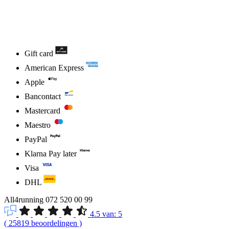
Gift card
American Express
Apple
Bancontact
Mastercard
Maestro
PayPal
Klarna Pay later
Visa
DHL
All4running
072 520 00 99
4.5
van:
5
(
25819
beoordelingen
)