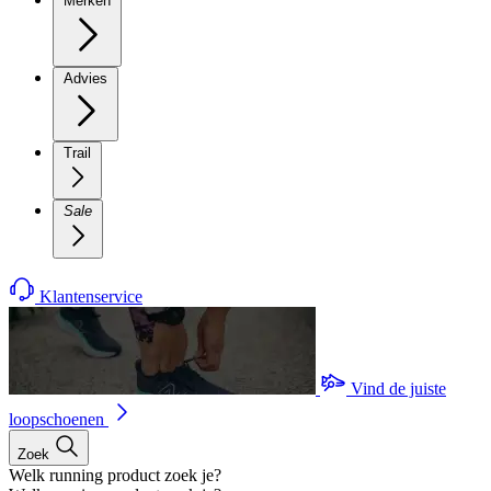
Merken
Advies
Trail
Sale
Klantenservice
Vind de juiste
loopschoenen
Zoek
Welk running product zoek je?