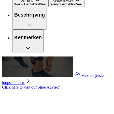
Demping
Responsiviteit
Weinig
Gemiddeld
Veel
Weinig
Gemiddeld
Veel
Beschrijving
Kenmerken
Vind de juiste
loopschoenen
Click here to visit our
Shoe Advisor