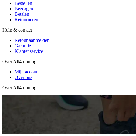
Bestellen
Bezorgen
Betalen
Retourneren
Hulp & contact
Retour aanmelden
Garantie
Klantenservice
Over All4running
Mijn account
Over ons
Over All4running