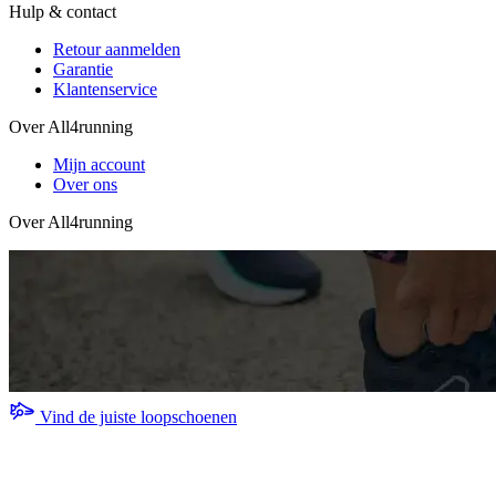
Hulp & contact
Retour aanmelden
Garantie
Klantenservice
Over All4running
Mijn account
Over ons
Over All4running
Vind de juiste loopschoenen