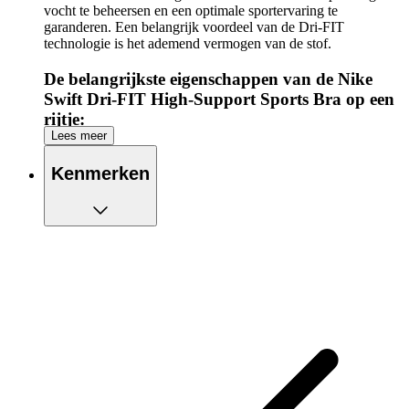
vocht te beheersen en een optimale sportervaring te
garanderen. Een belangrijk voordeel van de Dri-FIT
technologie is het ademend vermogen van de stof.
De belangrijkste eigenschappen van de Nike
Swift Dri-FIT High-Support Sports Bra op een
rijtje:
Lees meer
Extra ondersteuning
Geschikt voor intensieve hardloopsessies
Kenmerken
Met Nike Dri-FIT technologie blijft je huid droog door
overtollig zweet af te voeren.
Racerback-design voor extra comfort
Pullover voor een aansluitende pasvorm
Naadloos ontwerp vermindert de kans op wrijving
Lasergesneden gaatjes voor extra ventilatie