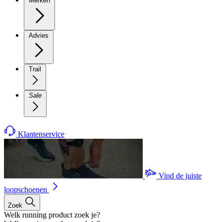
Merken
Advies
Trail
Sale
Klantenservice
Vind de juiste
loopschoenen
Zoek
Welk running product zoek je?