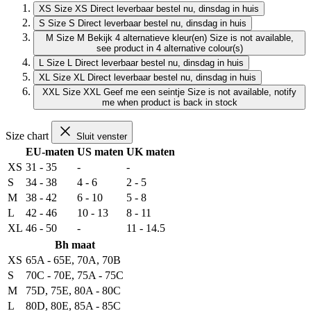
XS
Size XS
Direct leverbaar
bestel nu, dinsdag in huis
S
Size S
Direct leverbaar
bestel nu, dinsdag in huis
M
Size M
Bekijk 4 alternatieve kleur(en)
Size is not available,
see product in 4 alternative colour(s)
L
Size L
Direct leverbaar
bestel nu, dinsdag in huis
XL
Size XL
Direct leverbaar
bestel nu, dinsdag in huis
XXL
Size XXL
Geef me een seintje
Size is not available, notify
me when product is back in stock
Size chart
Sluit venster
EU-maten
US maten
UK maten
XS
31 - 35
-
-
S
34 - 38
4 - 6
2 - 5
M
38 - 42
6 - 10
5 - 8
L
42 - 46
10 - 13
8 - 11
XL
46 - 50
-
11 - 14.5
Bh maat
XS
65A - 65E, 70A, 70B
S
70C - 70E, 75A - 75C
M
75D, 75E, 80A - 80C
L
80D, 80E, 85A - 85C