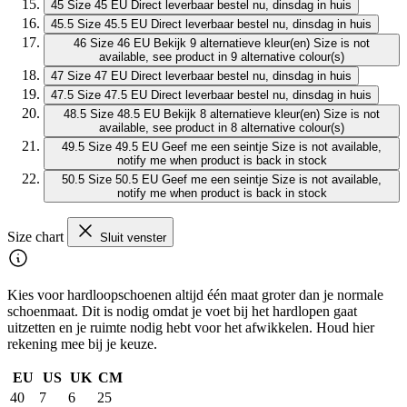
45
Size 45 EU
Direct leverbaar
bestel nu, dinsdag in huis
45.5
Size 45.5 EU
Direct leverbaar
bestel nu, dinsdag in huis
46
Size 46 EU
Bekijk 9 alternatieve kleur(en)
Size is not
available, see product in 9 alternative colour(s)
47
Size 47 EU
Direct leverbaar
bestel nu, dinsdag in huis
47.5
Size 47.5 EU
Direct leverbaar
bestel nu, dinsdag in huis
48.5
Size 48.5 EU
Bekijk 8 alternatieve kleur(en)
Size is not
available, see product in 8 alternative colour(s)
49.5
Size 49.5 EU
Geef me een seintje
Size is not available,
notify me when product is back in stock
50.5
Size 50.5 EU
Geef me een seintje
Size is not available,
notify me when product is back in stock
Size chart
Sluit venster
Kies voor hardloopschoenen altijd één maat groter dan je normale
schoenmaat. Dit is nodig omdat je voet bij het hardlopen gaat
uitzetten en je ruimte nodig hebt voor het afwikkelen. Houd hier
rekening mee bij je keuze.
EU
US
UK
CM
40
7
6
25