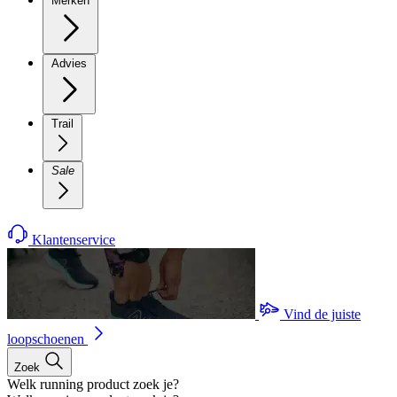
Merken
Advies
Trail
Sale
Klantenservice
Vind de juiste
loopschoenen
Zoek
Welk running product zoek je?