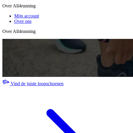
Over All4running
Mijn account
Over ons
Over All4running
Vind de juiste loopschoenen