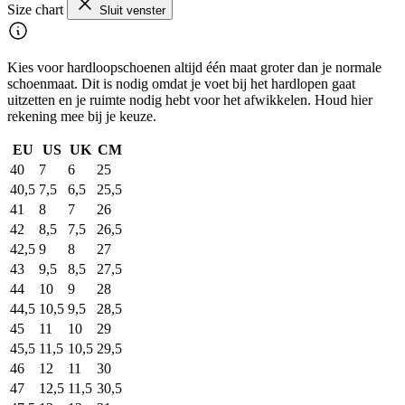
Size chart
Sluit venster
Kies voor hardloopschoenen altijd één maat groter dan je normale
schoenmaat. Dit is nodig omdat je voet bij het hardlopen gaat
uitzetten en je ruimte nodig hebt voor het afwikkelen. Houd hier
rekening mee bij je keuze.
EU
US
UK
CM
40
7
6
25
40,5
7,5
6,5
25,5
41
8
7
26
42
8,5
7,5
26,5
42,5
9
8
27
43
9,5
8,5
27,5
44
10
9
28
44,5
10,5
9,5
28,5
45
11
10
29
45,5
11,5
10,5
29,5
46
12
11
30
47
12,5
11,5
30,5