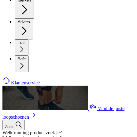
Merken
Advies
Trail
Sale
Klantenservice
Vind de juiste
loopschoenen
Zoek
Welk running product zoek je?