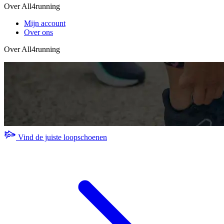
Over All4running
Mijn account
Over ons
Over All4running
Vind de juiste loopschoenen